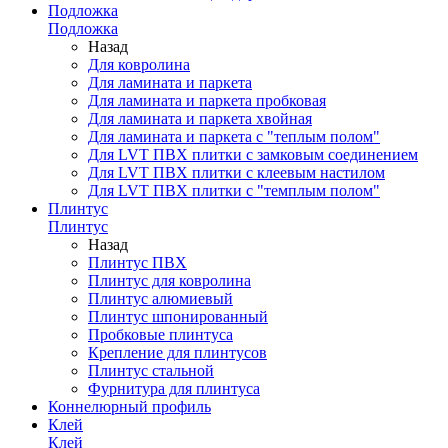
Подложка
Подложка
Назад
Для ковролина
Для ламината и паркета
Для ламината и паркета пробковая
Для ламината и паркета хвойная
Для ламината и паркета с "теплым полом"
Для LVT ПВХ плитки с замковым соединением
Для LVT ПВХ плитки с клеевым настилом
Для LVT ПВХ плитки с "темплым полом"
Плинтус
Плинтус
Назад
Плинтус ПВХ
Плинтус для ковролина
Плинтус алюмиевый
Плинтус шпонированный
Пробковые плинтуса
Крепление для плинтусов
Плинтус стальной
Фурнитура для плинтуса
Коннелюрный профиль
Клей
Клей