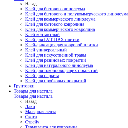
Назад
Клей для бытового линолеума
Клей для бытового и полукоммерческого линолеум
Клей для коммерческого линолеума
Клей для бытового ковролина
Клей для коммерческого ковролина
Клей контактный
Клей для LVT ПВХ плитки
Клей-фиксация для ковровой плитки
Клей универсальный
Клей для искусственной травы
Клей для резиновых покрытий
Клей для натурального линолеума
Клей для токопроводящих покрытий
Клей для паркета
Клей для пробковых покрытий
Грунтовки
Товары для настила
Товары для настила
Назад
Лаки
Малярная лента
Скотч
Стрейч
Термолента для ковролина