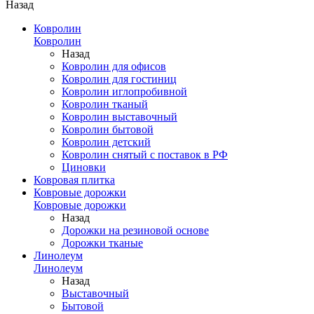
Назад
Ковролин
Ковролин
Назад
Ковролин для офисов
Ковролин для гостиниц
Ковролин иглопробивной
Ковролин тканый
Ковролин выставочный
Ковролин бытовой
Ковролин детский
Ковролин снятый с поставок в РФ
Циновки
Ковровая плитка
Ковровые дорожки
Ковровые дорожки
Назад
Дорожки на резиновой основе
Дорожки тканые
Линолеум
Линолеум
Назад
Выставочный
Бытовой