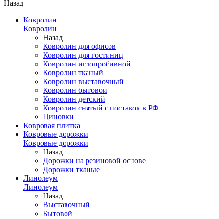
Назад
Ковролин
Ковролин
Назад
Ковролин для офисов
Ковролин для гостиниц
Ковролин иглопробивной
Ковролин тканый
Ковролин выставочный
Ковролин бытовой
Ковролин детский
Ковролин снятый с поставок в РФ
Циновки
Ковровая плитка
Ковровые дорожки
Ковровые дорожки
Назад
Дорожки на резиновой основе
Дорожки тканые
Линолеум
Линолеум
Назад
Выставочный
Бытовой