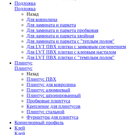
Подложка
Подложка
Назад
Для ковролина
Для ламината и паркета
Для ламината и паркета пробковая
Для ламината и паркета хвойная
Для ламината и паркета с "теплым полом"
Для LVT ПВХ плитки с замковым соединением
Для LVT ПВХ плитки с клеевым настилом
Для LVT ПВХ плитки с "темплым полом"
Плинтус
Плинтус
Назад
Плинтус ПВХ
Плинтус для ковролина
Плинтус алюмиевый
Плинтус шпонированный
Пробковые плинтуса
Крепление для плинтусов
Плинтус стальной
Фурнитура для плинтуса
Коннелюрный профиль
Клей
Клей