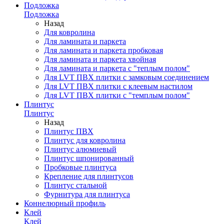
Подложка
Подложка
Назад
Для ковролина
Для ламината и паркета
Для ламината и паркета пробковая
Для ламината и паркета хвойная
Для ламината и паркета с "теплым полом"
Для LVT ПВХ плитки с замковым соединением
Для LVT ПВХ плитки с клеевым настилом
Для LVT ПВХ плитки с "темплым полом"
Плинтус
Плинтус
Назад
Плинтус ПВХ
Плинтус для ковролина
Плинтус алюмиевый
Плинтус шпонированный
Пробковые плинтуса
Крепление для плинтусов
Плинтус стальной
Фурнитура для плинтуса
Коннелюрный профиль
Клей
Клей