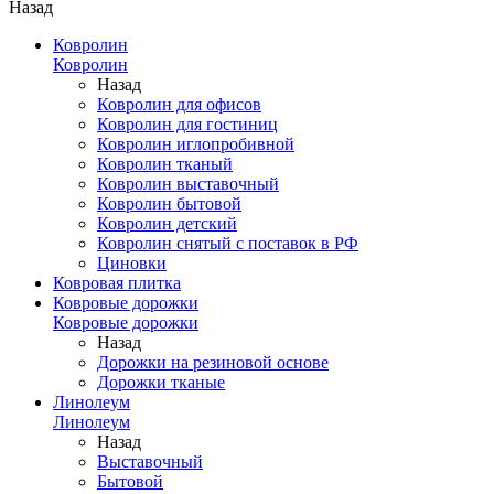
Назад
Ковролин
Ковролин
Назад
Ковролин для офисов
Ковролин для гостиниц
Ковролин иглопробивной
Ковролин тканый
Ковролин выставочный
Ковролин бытовой
Ковролин детский
Ковролин снятый с поставок в РФ
Циновки
Ковровая плитка
Ковровые дорожки
Ковровые дорожки
Назад
Дорожки на резиновой основе
Дорожки тканые
Линолеум
Линолеум
Назад
Выставочный
Бытовой