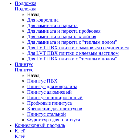
Подложка
Подложка
Назад
Для ковролина
Для ламината и паркета
Для ламината и паркета пробковая
Для ламината и паркета хвойная
Для ламината и паркета с "теплым полом"
Для LVT ПВХ плитки с замковым соединением
Для LVT ПВХ плитки с клеевым настилом
Для LVT ПВХ плитки с "темплым полом"
Плинтус
Плинтус
Назад
Плинтус ПВХ
Плинтус для ковролина
Плинтус алюмиевый
Плинтус шпонированный
Пробковые плинтуса
Крепление для плинтусов
Плинтус стальной
Фурнитура для плинтуса
Коннелюрный профиль
Клей
Клей