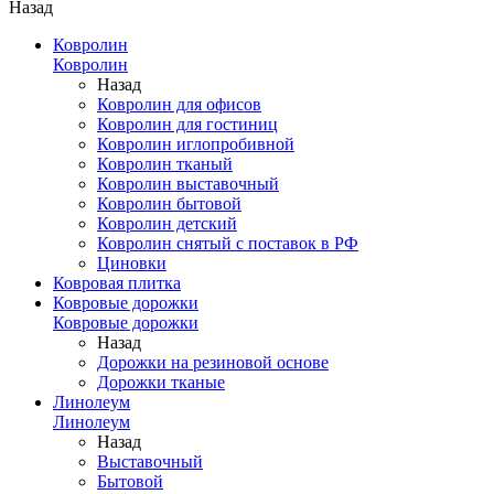
Назад
Ковролин
Ковролин
Назад
Ковролин для офисов
Ковролин для гостиниц
Ковролин иглопробивной
Ковролин тканый
Ковролин выставочный
Ковролин бытовой
Ковролин детский
Ковролин снятый с поставок в РФ
Циновки
Ковровая плитка
Ковровые дорожки
Ковровые дорожки
Назад
Дорожки на резиновой основе
Дорожки тканые
Линолеум
Линолеум
Назад
Выставочный
Бытовой