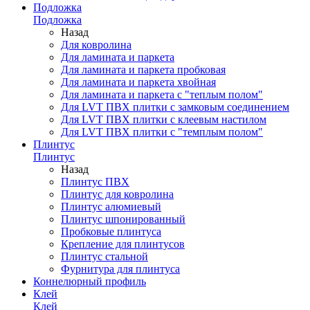
Подложка
Подложка
Назад
Для ковролина
Для ламината и паркета
Для ламината и паркета пробковая
Для ламината и паркета хвойная
Для ламината и паркета с "теплым полом"
Для LVT ПВХ плитки с замковым соединением
Для LVT ПВХ плитки с клеевым настилом
Для LVT ПВХ плитки с "темплым полом"
Плинтус
Плинтус
Назад
Плинтус ПВХ
Плинтус для ковролина
Плинтус алюмиевый
Плинтус шпонированный
Пробковые плинтуса
Крепление для плинтусов
Плинтус стальной
Фурнитура для плинтуса
Коннелюрный профиль
Клей
Клей