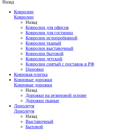
Назад
Ковролин
Ковролин
Назад
Ковролин для офисов
Ковролин для гостиниц
Ковролин иглопробивной
Ковролин тканый
Ковролин выставочный
Ковролин бытовой
Ковролин детский
Ковролин снятый с поставок в РФ
Циновки
Ковровая плитка
Ковровые дорожки
Ковровые дорожки
Назад
Дорожки на резиновой основе
Дорожки тканые
Линолеум
Линолеум
Назад
Выставочный
Бытовой