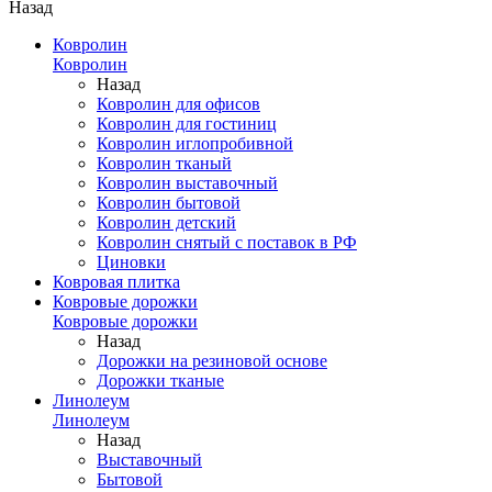
Назад
Ковролин
Ковролин
Назад
Ковролин для офисов
Ковролин для гостиниц
Ковролин иглопробивной
Ковролин тканый
Ковролин выставочный
Ковролин бытовой
Ковролин детский
Ковролин снятый с поставок в РФ
Циновки
Ковровая плитка
Ковровые дорожки
Ковровые дорожки
Назад
Дорожки на резиновой основе
Дорожки тканые
Линолеум
Линолеум
Назад
Выставочный
Бытовой