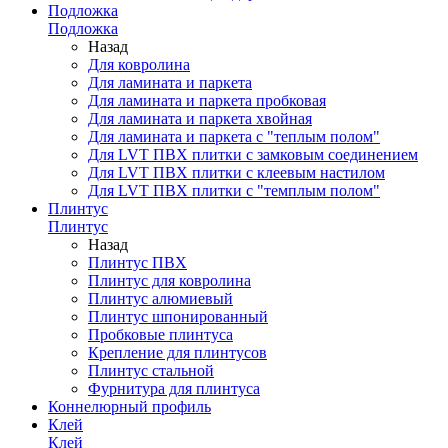
Подложка
Подложка
Назад
Для ковролина
Для ламината и паркета
Для ламината и паркета пробковая
Для ламината и паркета хвойная
Для ламината и паркета с "теплым полом"
Для LVT ПВХ плитки с замковым соединением
Для LVT ПВХ плитки с клеевым настилом
Для LVT ПВХ плитки с "темплым полом"
Плинтус
Плинтус
Назад
Плинтус ПВХ
Плинтус для ковролина
Плинтус алюмиевый
Плинтус шпонированный
Пробковые плинтуса
Крепление для плинтусов
Плинтус стальной
Фурнитура для плинтуса
Коннелюрный профиль
Клей
Клей