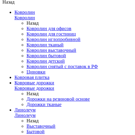
Назад
Ковролин
Ковролин
Назад
Ковролин для офисов
Ковролин для гостиниц
Ковролин иглопробивной
Ковролин тканый
Ковролин выставочный
Ковролин бытовой
Ковролин детский
Ковролин снятый с поставок в РФ
Циновки
Ковровая плитка
Ковровые дорожки
Ковровые дорожки
Назад
Дорожки на резиновой основе
Дорожки тканые
Линолеум
Линолеум
Назад
Выставочный
Бытовой