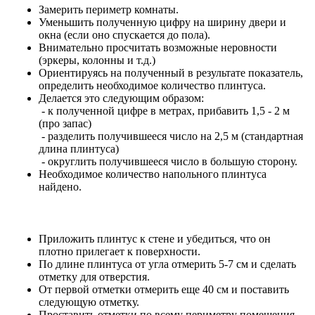
Замерить периметр комнаты.
Уменьшить полученную цифру на ширину двери и
окна (если оно спускается до пола).
Внимательно просчитать возможные неровности
(эркеры, колонны и т.д.)
Ориентируясь на полученный в результате показатель,
определить необходимое количество плинтуса.
Делается это следующим образом:
- к полученной цифре в метрах, прибавить 1,5 - 2 м
(про запас)
- разделить получившееся число на 2,5 м (стандартная
длина плинтуса)
- округлить получившееся число в большую сторону.
Необходимое количество напольного плинтуса
найдено.
Приложить плинтус к стене и убедиться, что он
плотно прилегает к поверхности.
По длине плинтуса от угла отмерить 5-7 см и сделать
отметку для отверстия.
От первой отметки отмерить еще 40 см и поставить
следующую отметку.
Проставить отметки по всему периметру помещения.