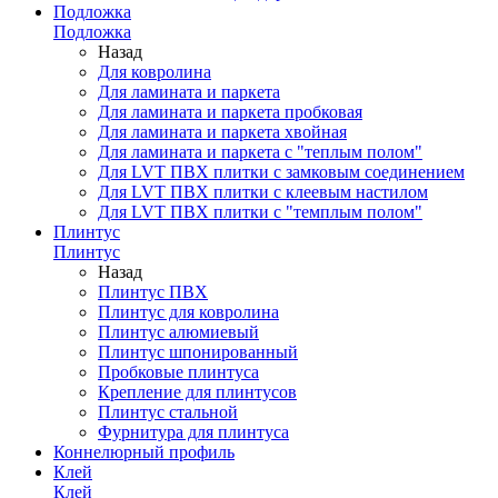
Подложка
Подложка
Назад
Для ковролина
Для ламината и паркета
Для ламината и паркета пробковая
Для ламината и паркета хвойная
Для ламината и паркета с "теплым полом"
Для LVT ПВХ плитки с замковым соединением
Для LVT ПВХ плитки с клеевым настилом
Для LVT ПВХ плитки с "темплым полом"
Плинтус
Плинтус
Назад
Плинтус ПВХ
Плинтус для ковролина
Плинтус алюмиевый
Плинтус шпонированный
Пробковые плинтуса
Крепление для плинтусов
Плинтус стальной
Фурнитура для плинтуса
Коннелюрный профиль
Клей
Клей