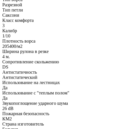
Разрезной
Тип петли
Саксони
Класс комфорта
3
Калибр
1/10
Плотность ворса
205400/м2
Ширина рулона в резке
4 м.
Сопротивление скольжению
DS
Антистатичность
Антистатический
Использование на лестницах
Да
Использование с "теплым полом"
Да
Звукопоглощение ударного шума
26 dB
Пожарная безопасность
КМ2
Страна изготовитель