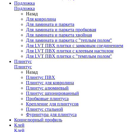
Подложка
Подложка
Назад
Для ковролина
Для ламината и паркета
Для ламината и паркета пробковая
Для ламината и паркета хвойная
Для ламината и паркета с "теплым полом"
Для LVT ПВХ плитки с замковым соединением
Для LVT ПВХ плитки с клеевым настилом
Для LVT ПВХ плитки с "темплым полом"
Плинтус
Плинтус
Назад
Плинтус ПВХ
Плинтус для ковролина
Плинтус алюмиевый
Плинтус шпонированный
Пробковые плинтуса
Крепление для плинтусов
Плинтус стальной
Фурнитура для плинтуса
Коннелюрный профиль
Клей
Клей