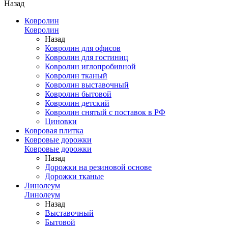
Назад
Ковролин
Ковролин
Назад
Ковролин для офисов
Ковролин для гостиниц
Ковролин иглопробивной
Ковролин тканый
Ковролин выставочный
Ковролин бытовой
Ковролин детский
Ковролин снятый с поставок в РФ
Циновки
Ковровая плитка
Ковровые дорожки
Ковровые дорожки
Назад
Дорожки на резиновой основе
Дорожки тканые
Линолеум
Линолеум
Назад
Выставочный
Бытовой