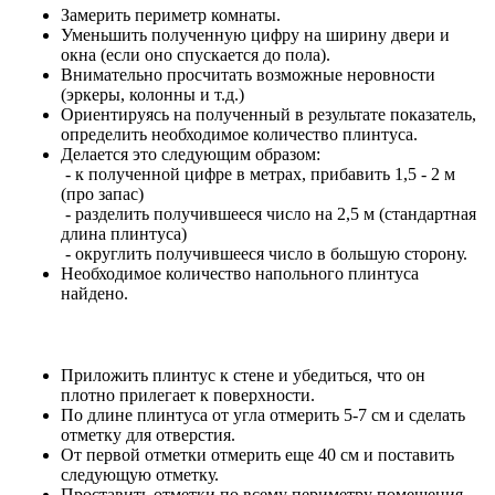
Замерить периметр комнаты.
Уменьшить полученную цифру на ширину двери и
окна (если оно спускается до пола).
Внимательно просчитать возможные неровности
(эркеры, колонны и т.д.)
Ориентируясь на полученный в результате показатель,
определить необходимое количество плинтуса.
Делается это следующим образом:
- к полученной цифре в метрах, прибавить 1,5 - 2 м
(про запас)
- разделить получившееся число на 2,5 м (стандартная
длина плинтуса)
- округлить получившееся число в большую сторону.
Необходимое количество напольного плинтуса
найдено.
Приложить плинтус к стене и убедиться, что он
плотно прилегает к поверхности.
По длине плинтуса от угла отмерить 5-7 см и сделать
отметку для отверстия.
От первой отметки отмерить еще 40 см и поставить
следующую отметку.
Проставить отметки по всему периметру помещения.