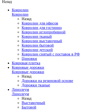
Назад
Ковролин
Ковролин
Назад
Ковролин для офисов
Ковролин для гостиниц
Ковролин иглопробивной
Ковролин тканый
Ковролин выставочный
Ковролин бытовой
Ковролин детский
Ковролин снятый с поставок в РФ
Циновки
Ковровая плитка
Ковровые дорожки
Ковровые дорожки
Назад
Дорожки на резиновой основе
Дорожки тканые
Линолеум
Линолеум
Назад
Выставочный
Бытовой