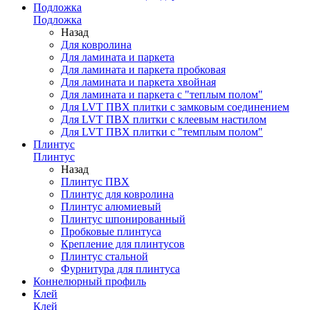
Подложка
Подложка
Назад
Для ковролина
Для ламината и паркета
Для ламината и паркета пробковая
Для ламината и паркета хвойная
Для ламината и паркета с "теплым полом"
Для LVT ПВХ плитки с замковым соединением
Для LVT ПВХ плитки с клеевым настилом
Для LVT ПВХ плитки с "темплым полом"
Плинтус
Плинтус
Назад
Плинтус ПВХ
Плинтус для ковролина
Плинтус алюмиевый
Плинтус шпонированный
Пробковые плинтуса
Крепление для плинтусов
Плинтус стальной
Фурнитура для плинтуса
Коннелюрный профиль
Клей
Клей