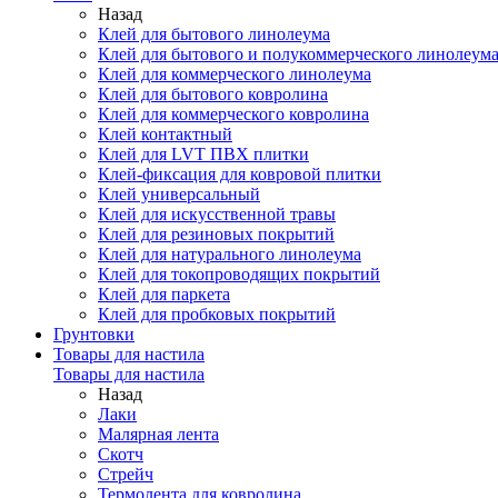
Назад
Клей для бытового линолеума
Клей для бытового и полукоммерческого линолеум
Клей для коммерческого линолеума
Клей для бытового ковролина
Клей для коммерческого ковролина
Клей контактный
Клей для LVT ПВХ плитки
Клей-фиксация для ковровой плитки
Клей универсальный
Клей для искусственной травы
Клей для резиновых покрытий
Клей для натурального линолеума
Клей для токопроводящих покрытий
Клей для паркета
Клей для пробковых покрытий
Грунтовки
Товары для настила
Товары для настила
Назад
Лаки
Малярная лента
Скотч
Стрейч
Термолента для ковролина