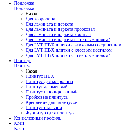
Подложка
Подложка
Назад
Для ковролина
Для ламината и паркета
Для ламината и паркета пробковая
Для ламината и паркета хвойная
Для ламината и паркета с "теплым полом"
Для LVT ПВХ плитки с замковым соединением
Для LVT ПВХ плитки с клеевым настилом
Для LVT ПВХ плитки с "темплым полом"
Плинтус
Плинтус
Назад
Плинтус ПВХ
Плинтус для ковролина
Плинтус алюмиевый
Плинтус шпонированный
Пробковые плинтуса
Крепление для плинтусов
Плинтус стальной
Фурнитура для плинтуса
Коннелюрный профиль
Клей
Клей