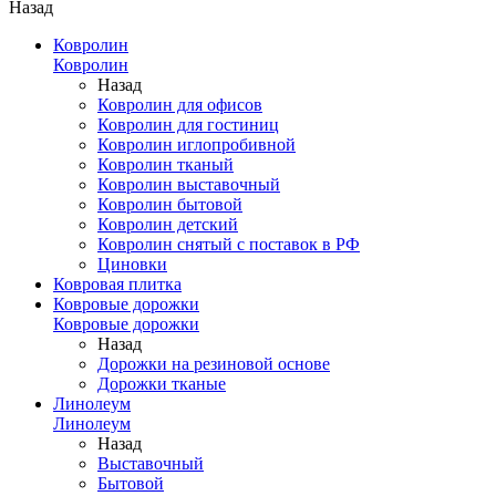
Назад
Ковролин
Ковролин
Назад
Ковролин для офисов
Ковролин для гостиниц
Ковролин иглопробивной
Ковролин тканый
Ковролин выставочный
Ковролин бытовой
Ковролин детский
Ковролин снятый с поставок в РФ
Циновки
Ковровая плитка
Ковровые дорожки
Ковровые дорожки
Назад
Дорожки на резиновой основе
Дорожки тканые
Линолеум
Линолеум
Назад
Выставочный
Бытовой