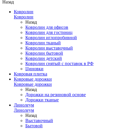
Назад
Ковролин
Ковролин
Назад
Ковролин для офисов
Ковролин для гостиниц
Ковролин иглопробивной
Ковролин тканый
Ковролин выставочный
Ковролин бытовой
Ковролин детский
Ковролин снятый с поставок в РФ
Циновки
Ковровая плитка
Ковровые дорожки
Ковровые дорожки
Назад
Дорожки на резиновой основе
Дорожки тканые
Линолеум
Линолеум
Назад
Выставочный
Бытовой