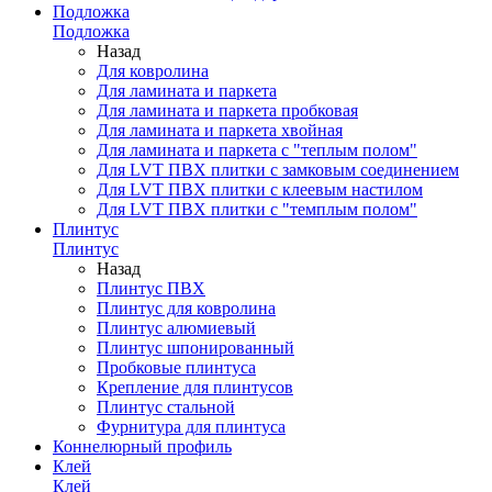
Подложка
Подложка
Назад
Для ковролина
Для ламината и паркета
Для ламината и паркета пробковая
Для ламината и паркета хвойная
Для ламината и паркета с "теплым полом"
Для LVT ПВХ плитки с замковым соединением
Для LVT ПВХ плитки с клеевым настилом
Для LVT ПВХ плитки с "темплым полом"
Плинтус
Плинтус
Назад
Плинтус ПВХ
Плинтус для ковролина
Плинтус алюмиевый
Плинтус шпонированный
Пробковые плинтуса
Крепление для плинтусов
Плинтус стальной
Фурнитура для плинтуса
Коннелюрный профиль
Клей
Клей