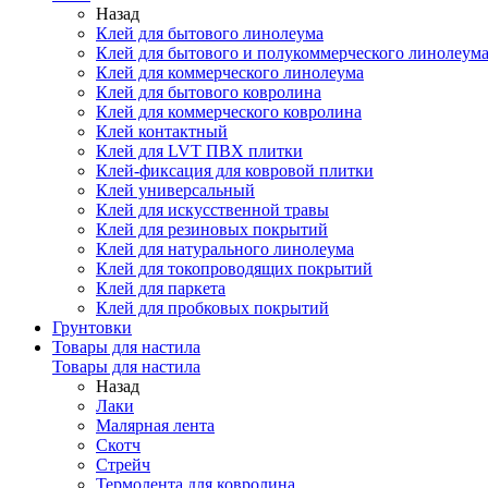
Назад
Клей для бытового линолеума
Клей для бытового и полукоммерческого линолеум
Клей для коммерческого линолеума
Клей для бытового ковролина
Клей для коммерческого ковролина
Клей контактный
Клей для LVT ПВХ плитки
Клей-фиксация для ковровой плитки
Клей универсальный
Клей для искусственной травы
Клей для резиновых покрытий
Клей для натурального линолеума
Клей для токопроводящих покрытий
Клей для паркета
Клей для пробковых покрытий
Грунтовки
Товары для настила
Товары для настила
Назад
Лаки
Малярная лента
Скотч
Стрейч
Термолента для ковролина