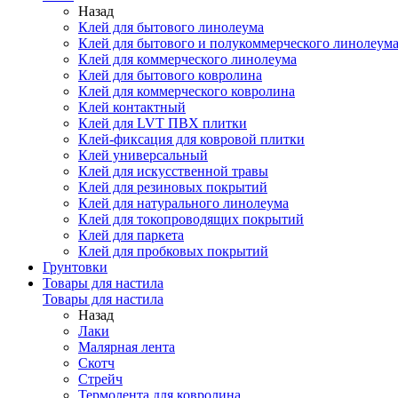
Назад
Клей для бытового линолеума
Клей для бытового и полукоммерческого линолеум
Клей для коммерческого линолеума
Клей для бытового ковролина
Клей для коммерческого ковролина
Клей контактный
Клей для LVT ПВХ плитки
Клей-фиксация для ковровой плитки
Клей универсальный
Клей для искусственной травы
Клей для резиновых покрытий
Клей для натурального линолеума
Клей для токопроводящих покрытий
Клей для паркета
Клей для пробковых покрытий
Грунтовки
Товары для настила
Товары для настила
Назад
Лаки
Малярная лента
Скотч
Стрейч
Термолента для ковролина