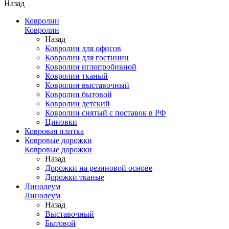
Назад
Ковролин
Ковролин
Назад
Ковролин для офисов
Ковролин для гостиниц
Ковролин иглопробивной
Ковролин тканый
Ковролин выставочный
Ковролин бытовой
Ковролин детский
Ковролин снятый с поставок в РФ
Циновки
Ковровая плитка
Ковровые дорожки
Ковровые дорожки
Назад
Дорожки на резиновой основе
Дорожки тканые
Линолеум
Линолеум
Назад
Выставочный
Бытовой