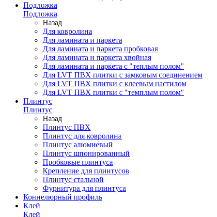
Подложка
Подложка
Назад
Для ковролина
Для ламината и паркета
Для ламината и паркета пробковая
Для ламината и паркета хвойная
Для ламината и паркета с "теплым полом"
Для LVT ПВХ плитки с замковым соединением
Для LVT ПВХ плитки с клеевым настилом
Для LVT ПВХ плитки с "темплым полом"
Плинтус
Плинтус
Назад
Плинтус ПВХ
Плинтус для ковролина
Плинтус алюмиевый
Плинтус шпонированный
Пробковые плинтуса
Крепление для плинтусов
Плинтус стальной
Фурнитура для плинтуса
Коннелюрный профиль
Клей
Клей