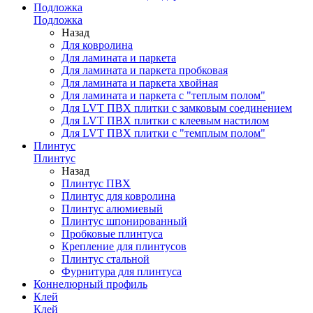
Подложка
Подложка
Назад
Для ковролина
Для ламината и паркета
Для ламината и паркета пробковая
Для ламината и паркета хвойная
Для ламината и паркета с "теплым полом"
Для LVT ПВХ плитки с замковым соединением
Для LVT ПВХ плитки с клеевым настилом
Для LVT ПВХ плитки с "темплым полом"
Плинтус
Плинтус
Назад
Плинтус ПВХ
Плинтус для ковролина
Плинтус алюмиевый
Плинтус шпонированный
Пробковые плинтуса
Крепление для плинтусов
Плинтус стальной
Фурнитура для плинтуса
Коннелюрный профиль
Клей
Клей