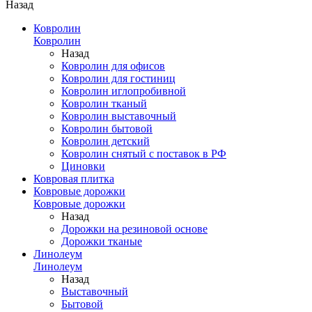
Назад
Ковролин
Ковролин
Назад
Ковролин для офисов
Ковролин для гостиниц
Ковролин иглопробивной
Ковролин тканый
Ковролин выставочный
Ковролин бытовой
Ковролин детский
Ковролин снятый с поставок в РФ
Циновки
Ковровая плитка
Ковровые дорожки
Ковровые дорожки
Назад
Дорожки на резиновой основе
Дорожки тканые
Линолеум
Линолеум
Назад
Выставочный
Бытовой