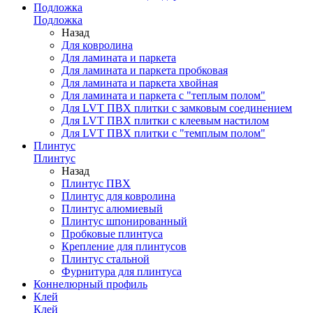
Подложка
Подложка
Назад
Для ковролина
Для ламината и паркета
Для ламината и паркета пробковая
Для ламината и паркета хвойная
Для ламината и паркета с "теплым полом"
Для LVT ПВХ плитки с замковым соединением
Для LVT ПВХ плитки с клеевым настилом
Для LVT ПВХ плитки с "темплым полом"
Плинтус
Плинтус
Назад
Плинтус ПВХ
Плинтус для ковролина
Плинтус алюмиевый
Плинтус шпонированный
Пробковые плинтуса
Крепление для плинтусов
Плинтус стальной
Фурнитура для плинтуса
Коннелюрный профиль
Клей
Клей