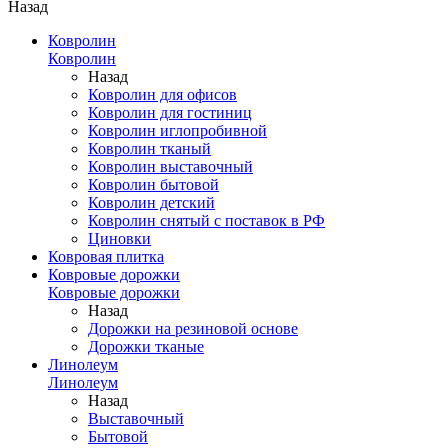
Назад
Ковролин
Ковролин
Назад
Ковролин для офисов
Ковролин для гостиниц
Ковролин иглопробивной
Ковролин тканый
Ковролин выставочный
Ковролин бытовой
Ковролин детский
Ковролин снятый с поставок в РФ
Циновки
Ковровая плитка
Ковровые дорожки
Ковровые дорожки
Назад
Дорожки на резиновой основе
Дорожки тканые
Линолеум
Линолеум
Назад
Выставочный
Бытовой