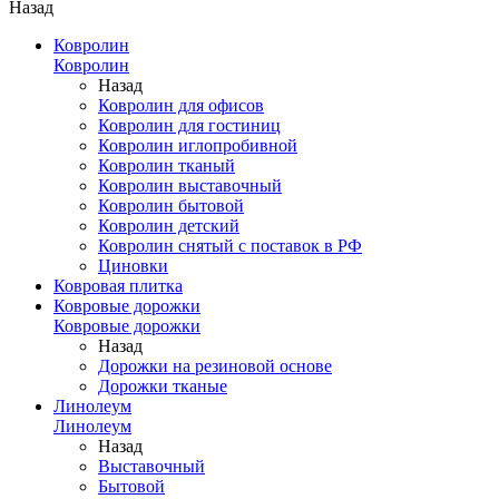
Назад
Ковролин
Ковролин
Назад
Ковролин для офисов
Ковролин для гостиниц
Ковролин иглопробивной
Ковролин тканый
Ковролин выставочный
Ковролин бытовой
Ковролин детский
Ковролин снятый с поставок в РФ
Циновки
Ковровая плитка
Ковровые дорожки
Ковровые дорожки
Назад
Дорожки на резиновой основе
Дорожки тканые
Линолеум
Линолеум
Назад
Выставочный
Бытовой