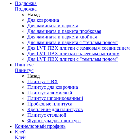
Подложка
Подложка
Назад
Для ковролина
Для ламината и паркета
Для ламината и паркета пробковая
Для ламината и паркета хвойная
Для ламината и паркета с "теплым полом"
Для LVT ПВХ плитки с замковым соединением
Для LVT ПВХ плитки с клеевым настилом
Для LVT ПВХ плитки с "темплым полом"
Плинтус
Плинтус
Назад
Плинтус ПВХ
Плинтус для ковролина
Плинтус алюмиевый
Плинтус шпонированный
Пробковые плинтуса
Крепление для плинтусов
Плинтус стальной
Фурнитура для плинтуса
Коннелюрный профиль
Клей
Клей