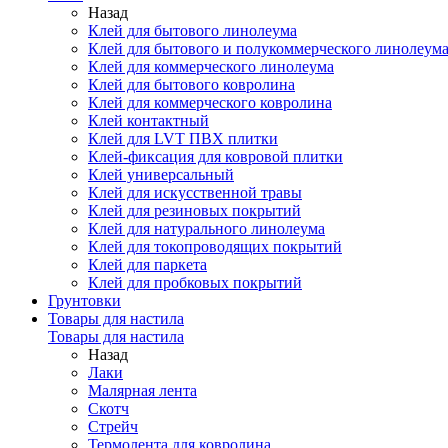
Назад
Клей для бытового линолеума
Клей для бытового и полукоммерческого линолеум
Клей для коммерческого линолеума
Клей для бытового ковролина
Клей для коммерческого ковролина
Клей контактный
Клей для LVT ПВХ плитки
Клей-фиксация для ковровой плитки
Клей универсальный
Клей для искусственной травы
Клей для резиновых покрытий
Клей для натурального линолеума
Клей для токопроводящих покрытий
Клей для паркета
Клей для пробковых покрытий
Грунтовки
Товары для настила
Товары для настила
Назад
Лаки
Малярная лента
Скотч
Стрейч
Термолента для ковролина