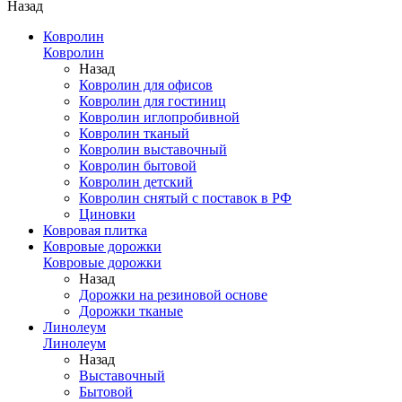
Назад
Ковролин
Ковролин
Назад
Ковролин для офисов
Ковролин для гостиниц
Ковролин иглопробивной
Ковролин тканый
Ковролин выставочный
Ковролин бытовой
Ковролин детский
Ковролин снятый с поставок в РФ
Циновки
Ковровая плитка
Ковровые дорожки
Ковровые дорожки
Назад
Дорожки на резиновой основе
Дорожки тканые
Линолеум
Линолеум
Назад
Выставочный
Бытовой