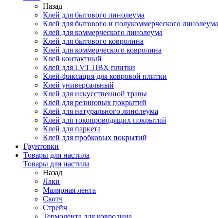
Назад
Клей для бытового линолеума
Клей для бытового и полукоммерческого линолеум
Клей для коммерческого линолеума
Клей для бытового ковролина
Клей для коммерческого ковролина
Клей контактный
Клей для LVT ПВХ плитки
Клей-фиксация для ковровой плитки
Клей универсальный
Клей для искусственной травы
Клей для резиновых покрытий
Клей для натурального линолеума
Клей для токопроводящих покрытий
Клей для паркета
Клей для пробковых покрытий
Грунтовки
Товары для настила
Товары для настила
Назад
Лаки
Малярная лента
Скотч
Стрейч
Термолента для ковролина