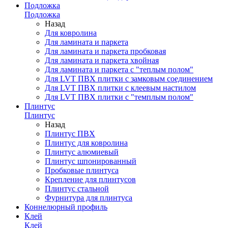
Подложка
Подложка
Назад
Для ковролина
Для ламината и паркета
Для ламината и паркета пробковая
Для ламината и паркета хвойная
Для ламината и паркета с "теплым полом"
Для LVT ПВХ плитки с замковым соединением
Для LVT ПВХ плитки с клеевым настилом
Для LVT ПВХ плитки с "темплым полом"
Плинтус
Плинтус
Назад
Плинтус ПВХ
Плинтус для ковролина
Плинтус алюмиевый
Плинтус шпонированный
Пробковые плинтуса
Крепление для плинтусов
Плинтус стальной
Фурнитура для плинтуса
Коннелюрный профиль
Клей
Клей