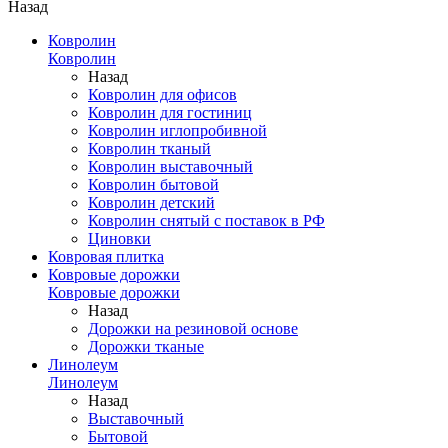
Назад
Ковролин
Ковролин
Назад
Ковролин для офисов
Ковролин для гостиниц
Ковролин иглопробивной
Ковролин тканый
Ковролин выставочный
Ковролин бытовой
Ковролин детский
Ковролин снятый с поставок в РФ
Циновки
Ковровая плитка
Ковровые дорожки
Ковровые дорожки
Назад
Дорожки на резиновой основе
Дорожки тканые
Линолеум
Линолеум
Назад
Выставочный
Бытовой