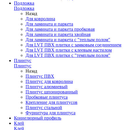
Подложка
Подложка
Назад
Для ковролина
Для ламината и паркета
Для ламината и паркета пробковая
Для ламината и паркета хвойная
Для ламината и паркета с "теплым полом"
Для LVT ПВХ плитки с замковым соединением
Для LVT ПВХ плитки с клеевым настилом
Для LVT ПВХ плитки с "темплым полом"
Плинтус
Плинтус
Назад
Плинтус ПВХ
Плинтус для ковролина
Плинтус алюмиевый
Плинтус шпонированный
Пробковые плинтуса
Крепление для плинтусов
Плинтус стальной
Фурнитура для плинтуса
Коннелюрный профиль
Клей
Клей