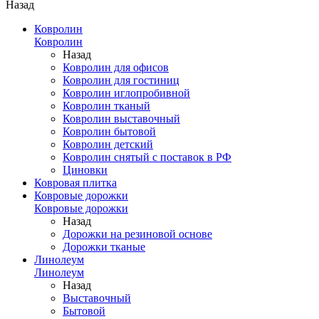
Назад
Ковролин
Ковролин
Назад
Ковролин для офисов
Ковролин для гостиниц
Ковролин иглопробивной
Ковролин тканый
Ковролин выставочный
Ковролин бытовой
Ковролин детский
Ковролин снятый с поставок в РФ
Циновки
Ковровая плитка
Ковровые дорожки
Ковровые дорожки
Назад
Дорожки на резиновой основе
Дорожки тканые
Линолеум
Линолеум
Назад
Выставочный
Бытовой