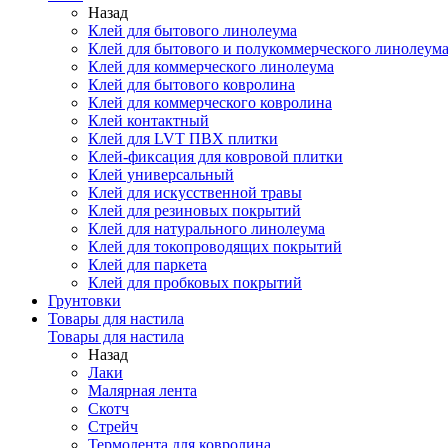
Назад
Клей для бытового линолеума
Клей для бытового и полукоммерческого линолеум
Клей для коммерческого линолеума
Клей для бытового ковролина
Клей для коммерческого ковролина
Клей контактный
Клей для LVT ПВХ плитки
Клей-фиксация для ковровой плитки
Клей универсальный
Клей для искусственной травы
Клей для резиновых покрытий
Клей для натурального линолеума
Клей для токопроводящих покрытий
Клей для паркета
Клей для пробковых покрытий
Грунтовки
Товары для настила
Товары для настила
Назад
Лаки
Малярная лента
Скотч
Стрейч
Термолента для ковролина