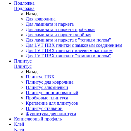
Подложка
Подложка
Назад
Для ковролина
Для ламината и паркета
Для ламината и паркета пробковая
Для ламината и паркета хвойная
Для ламината и паркета с "теплым полом"
Для LVT ПВХ плитки с замковым соединением
Для LVT ПВХ плитки с клеевым настилом
Для LVT ПВХ плитки с "темплым полом"
Плинтус
Плинтус
Назад
Плинтус ПВХ
Плинтус для ковролина
Плинтус алюмиевый
Плинтус шпонированный
Пробковые плинтуса
Крепление для плинтусов
Плинтус стальной
Фурнитура для плинтуса
Коннелюрный профиль
Клей
Клей