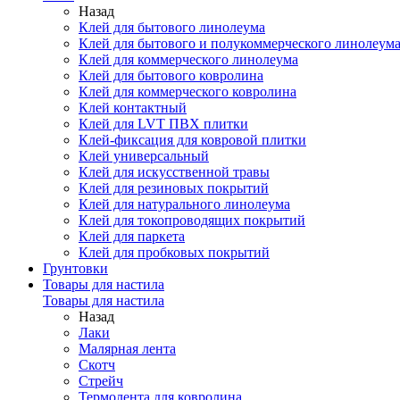
Назад
Клей для бытового линолеума
Клей для бытового и полукоммерческого линолеум
Клей для коммерческого линолеума
Клей для бытового ковролина
Клей для коммерческого ковролина
Клей контактный
Клей для LVT ПВХ плитки
Клей-фиксация для ковровой плитки
Клей универсальный
Клей для искусственной травы
Клей для резиновых покрытий
Клей для натурального линолеума
Клей для токопроводящих покрытий
Клей для паркета
Клей для пробковых покрытий
Грунтовки
Товары для настила
Товары для настила
Назад
Лаки
Малярная лента
Скотч
Стрейч
Термолента для ковролина