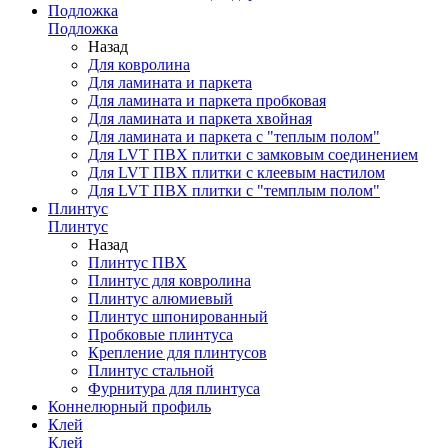
Подложка
Подложка
Назад
Для ковролина
Для ламината и паркета
Для ламината и паркета пробковая
Для ламината и паркета хвойная
Для ламината и паркета с "теплым полом"
Для LVT ПВХ плитки с замковым соединением
Для LVT ПВХ плитки с клеевым настилом
Для LVT ПВХ плитки с "темплым полом"
Плинтус
Плинтус
Назад
Плинтус ПВХ
Плинтус для ковролина
Плинтус алюмиевый
Плинтус шпонированный
Пробковые плинтуса
Крепление для плинтусов
Плинтус стальной
Фурнитура для плинтуса
Коннелюрный профиль
Клей
Клей