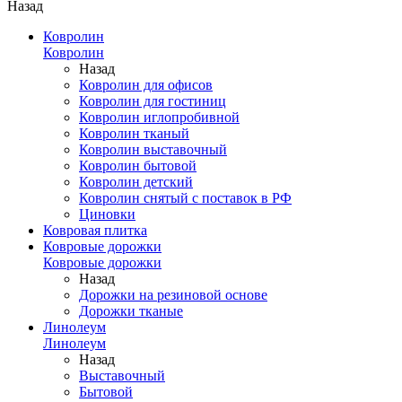
Назад
Ковролин
Ковролин
Назад
Ковролин для офисов
Ковролин для гостиниц
Ковролин иглопробивной
Ковролин тканый
Ковролин выставочный
Ковролин бытовой
Ковролин детский
Ковролин снятый с поставок в РФ
Циновки
Ковровая плитка
Ковровые дорожки
Ковровые дорожки
Назад
Дорожки на резиновой основе
Дорожки тканые
Линолеум
Линолеум
Назад
Выставочный
Бытовой