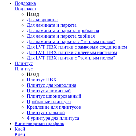
Подложка
Подложка
Назад
Для ковролина
Для ламината и паркета
Для ламината и паркета пробковая
Для ламината и паркета хвойная
Для ламината и паркета с "теплым полом"
Для LVT ПВХ плитки с замковым соединением
Для LVT ПВХ плитки с клеевым настилом
Для LVT ПВХ плитки с "темплым полом"
Плинтус
Плинтус
Назад
Плинтус ПВХ
Плинтус для ковролина
Плинтус алюмиевый
Плинтус шпонированный
Пробковые плинтуса
Крепление для плинтусов
Плинтус стальной
Фурнитура для плинтуса
Коннелюрный профиль
Клей
Клей