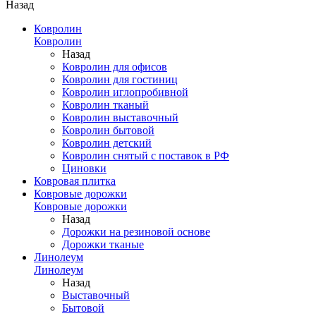
Назад
Ковролин
Ковролин
Назад
Ковролин для офисов
Ковролин для гостиниц
Ковролин иглопробивной
Ковролин тканый
Ковролин выставочный
Ковролин бытовой
Ковролин детский
Ковролин снятый с поставок в РФ
Циновки
Ковровая плитка
Ковровые дорожки
Ковровые дорожки
Назад
Дорожки на резиновой основе
Дорожки тканые
Линолеум
Линолеум
Назад
Выставочный
Бытовой