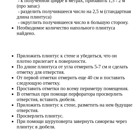
- к полученной цифре в метрах, прибавить 1,5 - 2 м
(про запас)
- разделить получившееся число на 2,5 м (стандартная
длина плинтуса)
- округлить получившееся число в большую сторону.
Необходимое количество напольного плинтуса
найдено.
Приложить плинтус к стене и убедиться, что он
плотно прилегает к поверхности.
По длине плинтуса от угла отмерить 5-7 см и сделать
отметку для отверстия.
От первой отметки отмерить еще 40 см и поставить
следующую отметку.
Проставить отметки по всему периметру помещения.
В отметках при помощи перфоратора просверлить
отверстия, вставить дюбеля.
Приложить плинтус к стене, разметить на нем будущие
отверстия.
Просверлить плинтус.
При помощи шуруповерта завернуть саморезы через
плинтус в дюбеля.