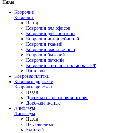
Назад
Ковролин
Ковролин
Назад
Ковролин для офисов
Ковролин для гостиниц
Ковролин иглопробивной
Ковролин тканый
Ковролин выставочный
Ковролин бытовой
Ковролин детский
Ковролин снятый с поставок в РФ
Циновки
Ковровая плитка
Ковровые дорожки
Ковровые дорожки
Назад
Дорожки на резиновой основе
Дорожки тканые
Линолеум
Линолеум
Назад
Выставочный
Бытовой