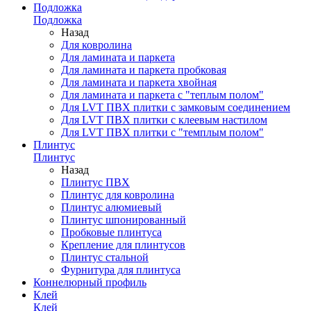
Подложка
Подложка
Назад
Для ковролина
Для ламината и паркета
Для ламината и паркета пробковая
Для ламината и паркета хвойная
Для ламината и паркета с "теплым полом"
Для LVT ПВХ плитки с замковым соединением
Для LVT ПВХ плитки с клеевым настилом
Для LVT ПВХ плитки с "темплым полом"
Плинтус
Плинтус
Назад
Плинтус ПВХ
Плинтус для ковролина
Плинтус алюмиевый
Плинтус шпонированный
Пробковые плинтуса
Крепление для плинтусов
Плинтус стальной
Фурнитура для плинтуса
Коннелюрный профиль
Клей
Клей