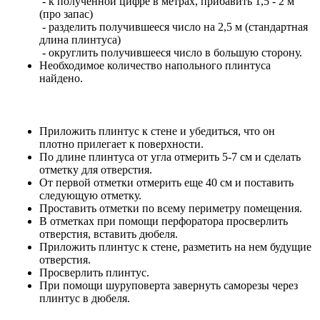
- к полученной цифре в метрах, прибавить 1,5 - 2 м
(про запас)
- разделить получившееся число на 2,5 м (стандартная
длина плинтуса)
- округлить получившееся число в большую сторону.
Необходимое количество напольного плинтуса
найдено.
Приложить плинтус к стене и убедиться, что он
плотно прилегает к поверхности.
По длине плинтуса от угла отмерить 5-7 см и сделать
отметку для отверстия.
От первой отметки отмерить еще 40 см и поставить
следующую отметку.
Проставить отметки по всему периметру помещения.
В отметках при помощи перфоратора просверлить
отверстия, вставить дюбеля.
Приложить плинтус к стене, разметить на нем будущие
отверстия.
Просверлить плинтус.
При помощи шуруповерта завернуть саморезы через
плинтус в дюбеля.