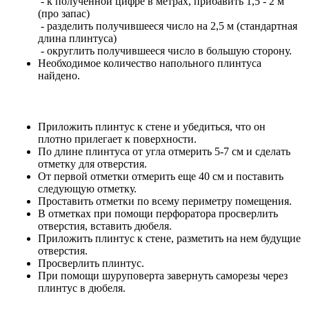
- к полученной цифре в метрах, прибавить 1,5 - 2 м
(про запас)
- разделить получившееся число на 2,5 м (стандартная
длина плинтуса)
- округлить получившееся число в большую сторону.
Необходимое количество напольного плинтуса
найдено.
Приложить плинтус к стене и убедиться, что он
плотно прилегает к поверхности.
По длине плинтуса от угла отмерить 5-7 см и сделать
отметку для отверстия.
От первой отметки отмерить еще 40 см и поставить
следующую отметку.
Проставить отметки по всему периметру помещения.
В отметках при помощи перфоратора просверлить
отверстия, вставить дюбеля.
Приложить плинтус к стене, разметить на нем будущие
отверстия.
Просверлить плинтус.
При помощи шуруповерта завернуть саморезы через
плинтус в дюбеля.