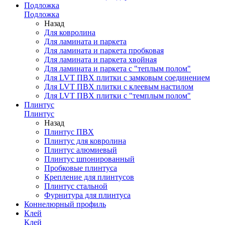
Подложка
Подложка
Назад
Для ковролина
Для ламината и паркета
Для ламината и паркета пробковая
Для ламината и паркета хвойная
Для ламината и паркета с "теплым полом"
Для LVT ПВХ плитки с замковым соединением
Для LVT ПВХ плитки с клеевым настилом
Для LVT ПВХ плитки с "темплым полом"
Плинтус
Плинтус
Назад
Плинтус ПВХ
Плинтус для ковролина
Плинтус алюмиевый
Плинтус шпонированный
Пробковые плинтуса
Крепление для плинтусов
Плинтус стальной
Фурнитура для плинтуса
Коннелюрный профиль
Клей
Клей