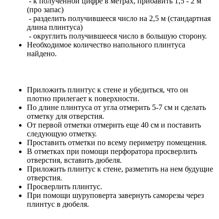
- к полученной цифре в метрах, прибавить 1,5 - 2 м
(про запас)
- разделить получившееся число на 2,5 м (стандартная
длина плинтуса)
- округлить получившееся число в большую сторону.
Необходимое количество напольного плинтуса
найдено.
Приложить плинтус к стене и убедиться, что он
плотно прилегает к поверхности.
По длине плинтуса от угла отмерить 5-7 см и сделать
отметку для отверстия.
От первой отметки отмерить еще 40 см и поставить
следующую отметку.
Проставить отметки по всему периметру помещения.
В отметках при помощи перфоратора просверлить
отверстия, вставить дюбеля.
Приложить плинтус к стене, разметить на нем будущие
отверстия.
Просверлить плинтус.
При помощи шуруповерта завернуть саморезы через
плинтус в дюбеля.