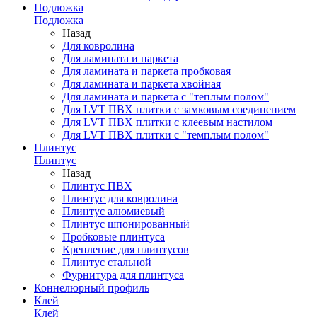
Подложка
Подложка
Назад
Для ковролина
Для ламината и паркета
Для ламината и паркета пробковая
Для ламината и паркета хвойная
Для ламината и паркета с "теплым полом"
Для LVT ПВХ плитки с замковым соединением
Для LVT ПВХ плитки с клеевым настилом
Для LVT ПВХ плитки с "темплым полом"
Плинтус
Плинтус
Назад
Плинтус ПВХ
Плинтус для ковролина
Плинтус алюмиевый
Плинтус шпонированный
Пробковые плинтуса
Крепление для плинтусов
Плинтус стальной
Фурнитура для плинтуса
Коннелюрный профиль
Клей
Клей