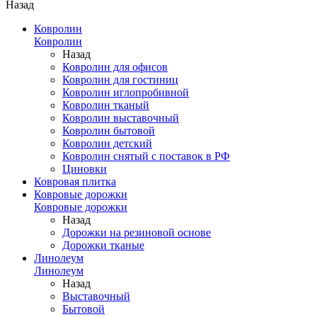
Назад
Ковролин
Ковролин
Назад
Ковролин для офисов
Ковролин для гостиниц
Ковролин иглопробивной
Ковролин тканый
Ковролин выставочный
Ковролин бытовой
Ковролин детский
Ковролин снятый с поставок в РФ
Циновки
Ковровая плитка
Ковровые дорожки
Ковровые дорожки
Назад
Дорожки на резиновой основе
Дорожки тканые
Линолеум
Линолеум
Назад
Выставочный
Бытовой