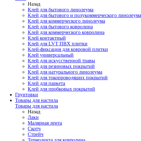
Назад
Клей для бытового линолеума
Клей для бытового и полукоммерческого линолеум
Клей для коммерческого линолеума
Клей для бытового ковролина
Клей для коммерческого ковролина
Клей контактный
Клей для LVT ПВХ плитки
Клей-фиксация для ковровой плитки
Клей универсальный
Клей для искусственной травы
Клей для резиновых покрытий
Клей для натурального линолеума
Клей для токопроводящих покрытий
Клей для паркета
Клей для пробковых покрытий
Грунтовки
Товары для настила
Товары для настила
Назад
Лаки
Малярная лента
Скотч
Стрейч
Термолента для ковролина