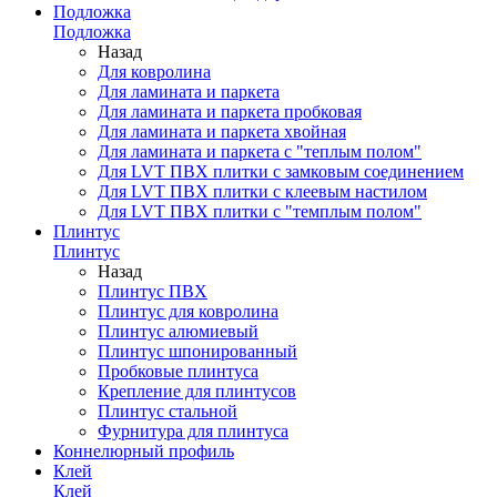
Подложка
Подложка
Назад
Для ковролина
Для ламината и паркета
Для ламината и паркета пробковая
Для ламината и паркета хвойная
Для ламината и паркета с "теплым полом"
Для LVT ПВХ плитки с замковым соединением
Для LVT ПВХ плитки с клеевым настилом
Для LVT ПВХ плитки с "темплым полом"
Плинтус
Плинтус
Назад
Плинтус ПВХ
Плинтус для ковролина
Плинтус алюмиевый
Плинтус шпонированный
Пробковые плинтуса
Крепление для плинтусов
Плинтус стальной
Фурнитура для плинтуса
Коннелюрный профиль
Клей
Клей