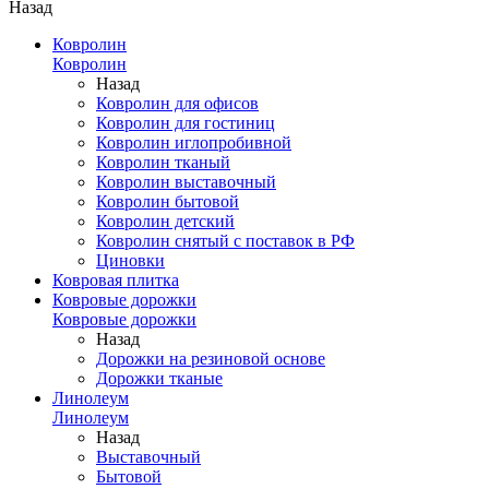
Назад
Ковролин
Ковролин
Назад
Ковролин для офисов
Ковролин для гостиниц
Ковролин иглопробивной
Ковролин тканый
Ковролин выставочный
Ковролин бытовой
Ковролин детский
Ковролин снятый с поставок в РФ
Циновки
Ковровая плитка
Ковровые дорожки
Ковровые дорожки
Назад
Дорожки на резиновой основе
Дорожки тканые
Линолеум
Линолеум
Назад
Выставочный
Бытовой