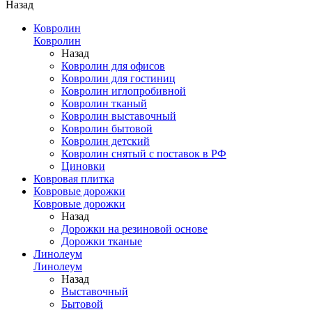
Назад
Ковролин
Ковролин
Назад
Ковролин для офисов
Ковролин для гостиниц
Ковролин иглопробивной
Ковролин тканый
Ковролин выставочный
Ковролин бытовой
Ковролин детский
Ковролин снятый с поставок в РФ
Циновки
Ковровая плитка
Ковровые дорожки
Ковровые дорожки
Назад
Дорожки на резиновой основе
Дорожки тканые
Линолеум
Линолеум
Назад
Выставочный
Бытовой