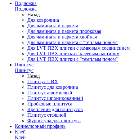
Подложка
Подложка
Назад
Для ковролина
Для ламината и паркета
Для ламината и паркета пробковая
Для ламината и паркета хвойная
Для ламината и паркета с "теплым полом"
Для LVT ПВХ плитки с замковым соединением
Для LVT ПВХ плитки с клеевым настилом
Для LVT ПВХ плитки с "темплым полом"
Плинтус
Плинтус
Назад
Плинтус ПВХ
Плинтус для ковролина
Плинтус алюмиевый
Плинтус шпонированный
Пробковые плинтуса
Крепление для плинтусов
Плинтус стальной
Фурнитура для плинтуса
Коннелюрный профиль
Клей
Клей