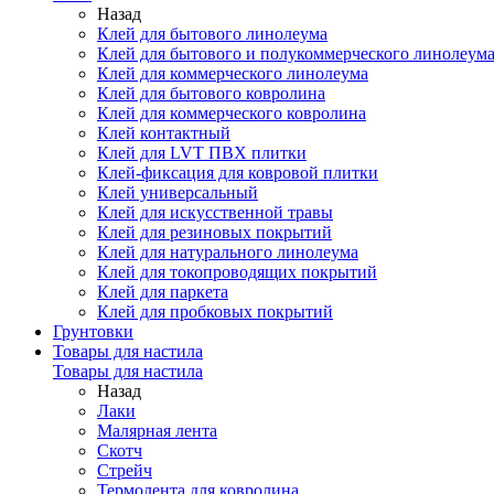
Назад
Клей для бытового линолеума
Клей для бытового и полукоммерческого линолеум
Клей для коммерческого линолеума
Клей для бытового ковролина
Клей для коммерческого ковролина
Клей контактный
Клей для LVT ПВХ плитки
Клей-фиксация для ковровой плитки
Клей универсальный
Клей для искусственной травы
Клей для резиновых покрытий
Клей для натурального линолеума
Клей для токопроводящих покрытий
Клей для паркета
Клей для пробковых покрытий
Грунтовки
Товары для настила
Товары для настила
Назад
Лаки
Малярная лента
Скотч
Стрейч
Термолента для ковролина