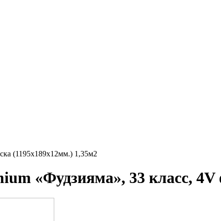
аска (1195х189х12мм.) 1,35м2
mium «Фудзияма», 33 класс, 4V 