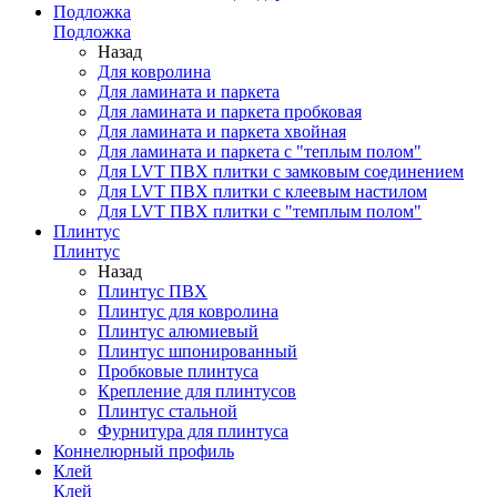
Подложка
Подложка
Назад
Для ковролина
Для ламината и паркета
Для ламината и паркета пробковая
Для ламината и паркета хвойная
Для ламината и паркета с "теплым полом"
Для LVT ПВХ плитки с замковым соединением
Для LVT ПВХ плитки с клеевым настилом
Для LVT ПВХ плитки с "темплым полом"
Плинтус
Плинтус
Назад
Плинтус ПВХ
Плинтус для ковролина
Плинтус алюмиевый
Плинтус шпонированный
Пробковые плинтуса
Крепление для плинтусов
Плинтус стальной
Фурнитура для плинтуса
Коннелюрный профиль
Клей
Клей