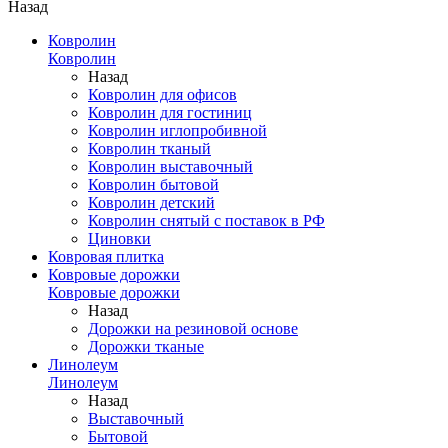
Назад
Ковролин
Ковролин
Назад
Ковролин для офисов
Ковролин для гостиниц
Ковролин иглопробивной
Ковролин тканый
Ковролин выставочный
Ковролин бытовой
Ковролин детский
Ковролин снятый с поставок в РФ
Циновки
Ковровая плитка
Ковровые дорожки
Ковровые дорожки
Назад
Дорожки на резиновой основе
Дорожки тканые
Линолеум
Линолеум
Назад
Выставочный
Бытовой