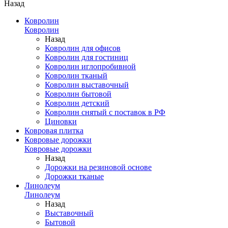
Назад
Ковролин
Ковролин
Назад
Ковролин для офисов
Ковролин для гостиниц
Ковролин иглопробивной
Ковролин тканый
Ковролин выставочный
Ковролин бытовой
Ковролин детский
Ковролин снятый с поставок в РФ
Циновки
Ковровая плитка
Ковровые дорожки
Ковровые дорожки
Назад
Дорожки на резиновой основе
Дорожки тканые
Линолеум
Линолеум
Назад
Выставочный
Бытовой