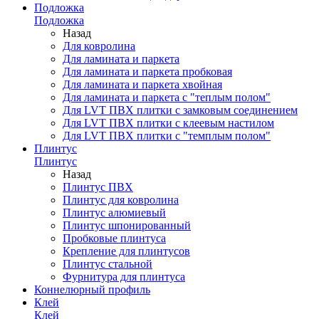
Подложка
Подложка
Назад
Для ковролина
Для ламината и паркета
Для ламината и паркета пробковая
Для ламината и паркета хвойная
Для ламината и паркета с "теплым полом"
Для LVT ПВХ плитки с замковым соединением
Для LVT ПВХ плитки с клеевым настилом
Для LVT ПВХ плитки с "темплым полом"
Плинтус
Плинтус
Назад
Плинтус ПВХ
Плинтус для ковролина
Плинтус алюмиевый
Плинтус шпонированный
Пробковые плинтуса
Крепление для плинтусов
Плинтус стальной
Фурнитура для плинтуса
Коннелюрный профиль
Клей
Клей