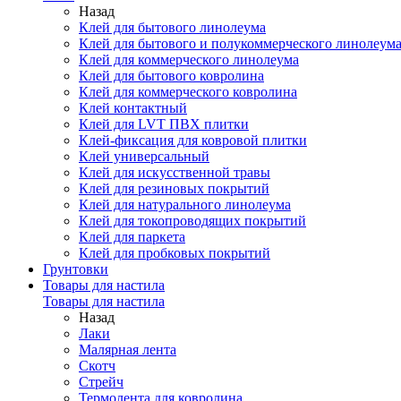
Назад
Клей для бытового линолеума
Клей для бытового и полукоммерческого линолеум
Клей для коммерческого линолеума
Клей для бытового ковролина
Клей для коммерческого ковролина
Клей контактный
Клей для LVT ПВХ плитки
Клей-фиксация для ковровой плитки
Клей универсальный
Клей для искусственной травы
Клей для резиновых покрытий
Клей для натурального линолеума
Клей для токопроводящих покрытий
Клей для паркета
Клей для пробковых покрытий
Грунтовки
Товары для настила
Товары для настила
Назад
Лаки
Малярная лента
Скотч
Стрейч
Термолента для ковролина