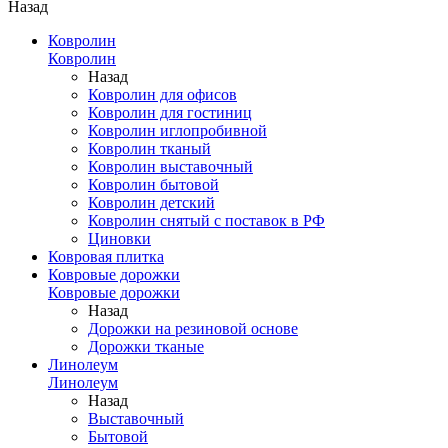
Назад
Ковролин
Ковролин
Назад
Ковролин для офисов
Ковролин для гостиниц
Ковролин иглопробивной
Ковролин тканый
Ковролин выставочный
Ковролин бытовой
Ковролин детский
Ковролин снятый с поставок в РФ
Циновки
Ковровая плитка
Ковровые дорожки
Ковровые дорожки
Назад
Дорожки на резиновой основе
Дорожки тканые
Линолеум
Линолеум
Назад
Выставочный
Бытовой