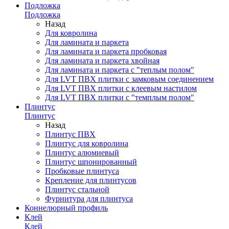
Подложка
Подложка
Назад
Для ковролина
Для ламината и паркета
Для ламината и паркета пробковая
Для ламината и паркета хвойная
Для ламината и паркета с "теплым полом"
Для LVT ПВХ плитки с замковым соединением
Для LVT ПВХ плитки с клеевым настилом
Для LVT ПВХ плитки с "темплым полом"
Плинтус
Плинтус
Назад
Плинтус ПВХ
Плинтус для ковролина
Плинтус алюмиевый
Плинтус шпонированный
Пробковые плинтуса
Крепление для плинтусов
Плинтус стальной
Фурнитура для плинтуса
Коннелюрный профиль
Клей
Клей