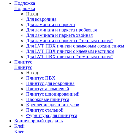
Подложка
Подложка
Назад
Для ковролина
Для ламината и паркета
Для ламината и паркета пробковая
Для ламината и паркета хвойная
Для ламината и паркета с "теплым полом"
Для LVT ПВХ плитки с замковым соединением
Для LVT ПВХ плитки с клеевым настилом
Для LVT ПВХ плитки с "темплым полом"
Плинтус
Плинтус
Назад
Плинтус ПВХ
Плинтус для ковролина
Плинтус алюмиевый
Плинтус шпонированный
Пробковые плинтуса
Крепление для плинтусов
Плинтус стальной
Фурнитура для плинтуса
Коннелюрный профиль
Клей
Клей