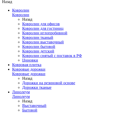
Назад
Ковролин
Ковролин
Назад
Ковролин для офисов
Ковролин для гостиниц
Ковролин иглопробивной
Ковролин тканый
Ковролин выставочный
Ковролин бытовой
Ковролин детский
Ковролин снятый с поставок в РФ
Циновки
Ковровая плитка
Ковровые дорожки
Ковровые дорожки
Назад
Дорожки на резиновой основе
Дорожки тканые
Линолеум
Линолеум
Назад
Выставочный
Бытовой