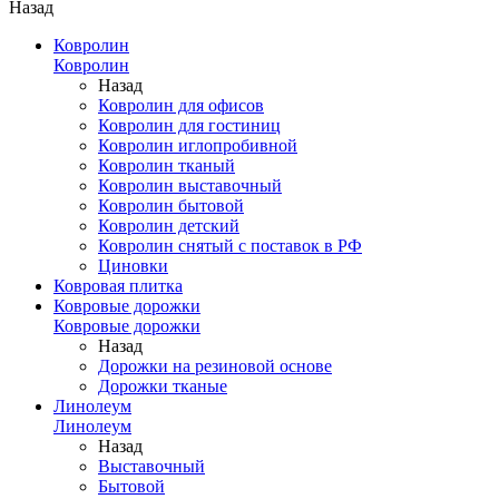
Назад
Ковролин
Ковролин
Назад
Ковролин для офисов
Ковролин для гостиниц
Ковролин иглопробивной
Ковролин тканый
Ковролин выставочный
Ковролин бытовой
Ковролин детский
Ковролин снятый с поставок в РФ
Циновки
Ковровая плитка
Ковровые дорожки
Ковровые дорожки
Назад
Дорожки на резиновой основе
Дорожки тканые
Линолеум
Линолеум
Назад
Выставочный
Бытовой