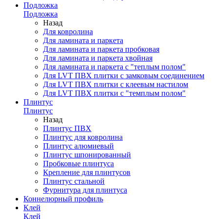
Подложка
Подложка
Назад
Для ковролина
Для ламината и паркета
Для ламината и паркета пробковая
Для ламината и паркета хвойная
Для ламината и паркета с "теплым полом"
Для LVT ПВХ плитки с замковым соединением
Для LVT ПВХ плитки с клеевым настилом
Для LVT ПВХ плитки с "темплым полом"
Плинтус
Плинтус
Назад
Плинтус ПВХ
Плинтус для ковролина
Плинтус алюмиевый
Плинтус шпонированный
Пробковые плинтуса
Крепление для плинтусов
Плинтус стальной
Фурнитура для плинтуса
Коннелюрный профиль
Клей
Клей