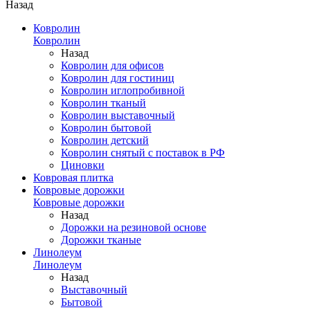
Назад
Ковролин
Ковролин
Назад
Ковролин для офисов
Ковролин для гостиниц
Ковролин иглопробивной
Ковролин тканый
Ковролин выставочный
Ковролин бытовой
Ковролин детский
Ковролин снятый с поставок в РФ
Циновки
Ковровая плитка
Ковровые дорожки
Ковровые дорожки
Назад
Дорожки на резиновой основе
Дорожки тканые
Линолеум
Линолеум
Назад
Выставочный
Бытовой