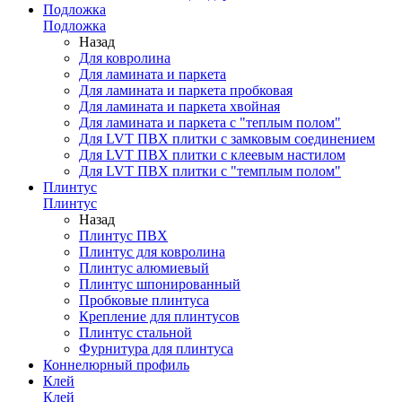
Подложка
Подложка
Назад
Для ковролина
Для ламината и паркета
Для ламината и паркета пробковая
Для ламината и паркета хвойная
Для ламината и паркета с "теплым полом"
Для LVT ПВХ плитки с замковым соединением
Для LVT ПВХ плитки с клеевым настилом
Для LVT ПВХ плитки с "темплым полом"
Плинтус
Плинтус
Назад
Плинтус ПВХ
Плинтус для ковролина
Плинтус алюмиевый
Плинтус шпонированный
Пробковые плинтуса
Крепление для плинтусов
Плинтус стальной
Фурнитура для плинтуса
Коннелюрный профиль
Клей
Клей