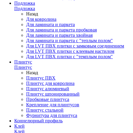
Подложка
Подложка
Назад
Для ковролина
Для ламината и паркета
Для ламината и паркета пробковая
Для ламината и паркета хвойная
Для ламината и паркета с "теплым полом"
Для LVT ПВХ плитки с замковым соединением
Для LVT ПВХ плитки с клеевым настилом
Для LVT ПВХ плитки с "темплым полом"
Плинтус
Плинтус
Назад
Плинтус ПВХ
Плинтус для ковролина
Плинтус алюмиевый
Плинтус шпонированный
Пробковые плинтуса
Крепление для плинтусов
Плинтус стальной
Фурнитура для плинтуса
Коннелюрный профиль
Клей
Клей