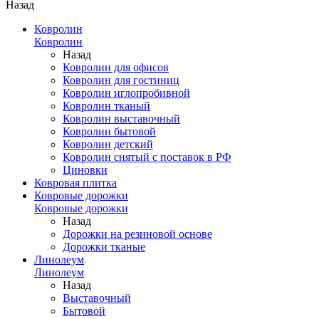
Назад
Ковролин
Ковролин
Назад
Ковролин для офисов
Ковролин для гостиниц
Ковролин иглопробивной
Ковролин тканый
Ковролин выставочный
Ковролин бытовой
Ковролин детский
Ковролин снятый с поставок в РФ
Циновки
Ковровая плитка
Ковровые дорожки
Ковровые дорожки
Назад
Дорожки на резиновой основе
Дорожки тканые
Линолеум
Линолеум
Назад
Выставочный
Бытовой