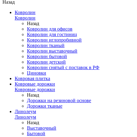
Назад
Ковролин
Ковролин
Назад
Ковролин для офисов
Ковролин для гостиниц
Ковролин иглопробивной
Ковролин тканый
Ковролин выставочный
Ковролин бытовой
Ковролин детский
Ковролин снятый с поставок в РФ
Циновки
Ковровая плитка
Ковровые дорожки
Ковровые дорожки
Назад
Дорожки на резиновой основе
Дорожки тканые
Линолеум
Линолеум
Назад
Выставочный
Бытовой