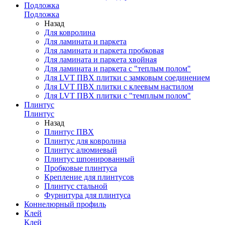
Подложка
Подложка
Назад
Для ковролина
Для ламината и паркета
Для ламината и паркета пробковая
Для ламината и паркета хвойная
Для ламината и паркета с "теплым полом"
Для LVT ПВХ плитки с замковым соединением
Для LVT ПВХ плитки с клеевым настилом
Для LVT ПВХ плитки с "темплым полом"
Плинтус
Плинтус
Назад
Плинтус ПВХ
Плинтус для ковролина
Плинтус алюмиевый
Плинтус шпонированный
Пробковые плинтуса
Крепление для плинтусов
Плинтус стальной
Фурнитура для плинтуса
Коннелюрный профиль
Клей
Клей