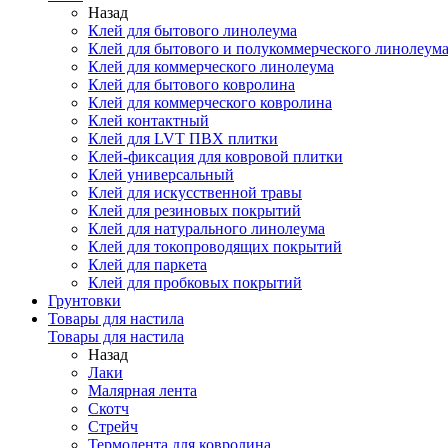
Назад
Клей для бытового линолеума
Клей для бытового и полукоммерческого линолеум
Клей для коммерческого линолеума
Клей для бытового ковролина
Клей для коммерческого ковролина
Клей контактный
Клей для LVT ПВХ плитки
Клей-фиксация для ковровой плитки
Клей универсальный
Клей для искусственной травы
Клей для резиновых покрытий
Клей для натурального линолеума
Клей для токопроводящих покрытий
Клей для паркета
Клей для пробковых покрытий
Грунтовки
Товары для настила
Товары для настила
Назад
Лаки
Малярная лента
Скотч
Стрейч
Термолента для ковролина