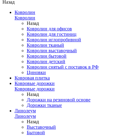
Назад
Ковролин
Ковролин
Назад
Ковролин для офисов
Ковролин для гостиниц
Ковролин иглопробивной
Ковролин тканый
Ковролин выставочный
Ковролин бытовой
Ковролин детский
Ковролин снятый с поставок в РФ
Циновки
Ковровая плитка
Ковровые дорожки
Ковровые дорожки
Назад
Дорожки на резиновой основе
Дорожки тканые
Линолеум
Линолеум
Назад
Выставочный
Бытовой