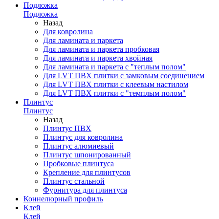
Подложка
Подложка
Назад
Для ковролина
Для ламината и паркета
Для ламината и паркета пробковая
Для ламината и паркета хвойная
Для ламината и паркета с "теплым полом"
Для LVT ПВХ плитки с замковым соединением
Для LVT ПВХ плитки с клеевым настилом
Для LVT ПВХ плитки с "темплым полом"
Плинтус
Плинтус
Назад
Плинтус ПВХ
Плинтус для ковролина
Плинтус алюмиевый
Плинтус шпонированный
Пробковые плинтуса
Крепление для плинтусов
Плинтус стальной
Фурнитура для плинтуса
Коннелюрный профиль
Клей
Клей