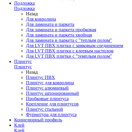
Подложка
Подложка
Назад
Для ковролина
Для ламината и паркета
Для ламината и паркета пробковая
Для ламината и паркета хвойная
Для ламината и паркета с "теплым полом"
Для LVT ПВХ плитки с замковым соединением
Для LVT ПВХ плитки с клеевым настилом
Для LVT ПВХ плитки с "темплым полом"
Плинтус
Плинтус
Назад
Плинтус ПВХ
Плинтус для ковролина
Плинтус алюмиевый
Плинтус шпонированный
Пробковые плинтуса
Крепление для плинтусов
Плинтус стальной
Фурнитура для плинтуса
Коннелюрный профиль
Клей
Клей