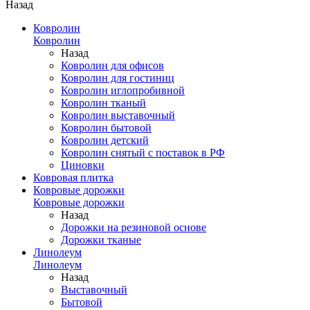
Назад
Ковролин
Ковролин
Назад
Ковролин для офисов
Ковролин для гостиниц
Ковролин иглопробивной
Ковролин тканый
Ковролин выставочный
Ковролин бытовой
Ковролин детский
Ковролин снятый с поставок в РФ
Циновки
Ковровая плитка
Ковровые дорожки
Ковровые дорожки
Назад
Дорожки на резиновой основе
Дорожки тканые
Линолеум
Линолеум
Назад
Выставочный
Бытовой