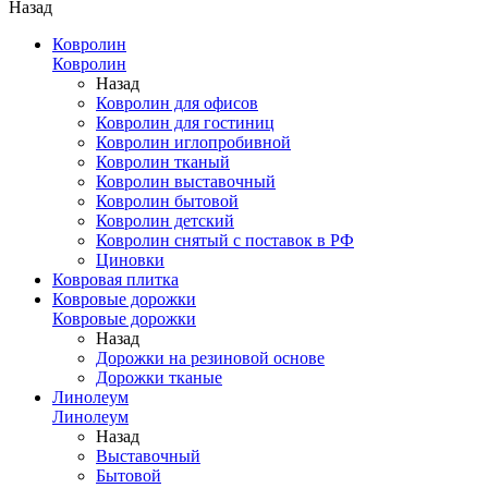
Назад
Ковролин
Ковролин
Назад
Ковролин для офисов
Ковролин для гостиниц
Ковролин иглопробивной
Ковролин тканый
Ковролин выставочный
Ковролин бытовой
Ковролин детский
Ковролин снятый с поставок в РФ
Циновки
Ковровая плитка
Ковровые дорожки
Ковровые дорожки
Назад
Дорожки на резиновой основе
Дорожки тканые
Линолеум
Линолеум
Назад
Выставочный
Бытовой