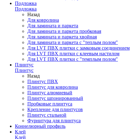
Подложка
Подложка
Назад
Для ковролина
Для ламината и паркета
Для ламината и паркета пробковая
Для ламината и паркета хвойная
Для ламината и паркета с "теплым полом"
Для LVT ПВХ плитки с замковым соединением
Для LVT ПВХ плитки с клеевым настилом
Для LVT ПВХ плитки с "темплым полом"
Плинтус
Плинтус
Назад
Плинтус ПВХ
Плинтус для ковролина
Плинтус алюмиевый
Плинтус шпонированный
Пробковые плинтуса
Крепление для плинтусов
Плинтус стальной
Фурнитура для плинтуса
Коннелюрный профиль
Клей
Клей