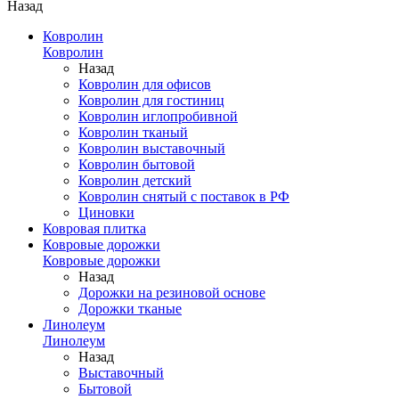
Назад
Ковролин
Ковролин
Назад
Ковролин для офисов
Ковролин для гостиниц
Ковролин иглопробивной
Ковролин тканый
Ковролин выставочный
Ковролин бытовой
Ковролин детский
Ковролин снятый с поставок в РФ
Циновки
Ковровая плитка
Ковровые дорожки
Ковровые дорожки
Назад
Дорожки на резиновой основе
Дорожки тканые
Линолеум
Линолеум
Назад
Выставочный
Бытовой