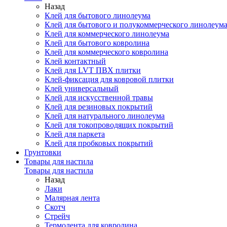
Назад
Клей для бытового линолеума
Клей для бытового и полукоммерческого линолеум
Клей для коммерческого линолеума
Клей для бытового ковролина
Клей для коммерческого ковролина
Клей контактный
Клей для LVT ПВХ плитки
Клей-фиксация для ковровой плитки
Клей универсальный
Клей для искусственной травы
Клей для резиновых покрытий
Клей для натурального линолеума
Клей для токопроводящих покрытий
Клей для паркета
Клей для пробковых покрытий
Грунтовки
Товары для настила
Товары для настила
Назад
Лаки
Малярная лента
Скотч
Стрейч
Термолента для ковролина