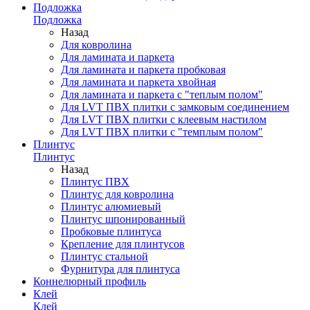
Подложка
Подложка
Назад
Для ковролина
Для ламината и паркета
Для ламината и паркета пробковая
Для ламината и паркета хвойная
Для ламината и паркета с "теплым полом"
Для LVT ПВХ плитки с замковым соединением
Для LVT ПВХ плитки с клеевым настилом
Для LVT ПВХ плитки с "темплым полом"
Плинтус
Плинтус
Назад
Плинтус ПВХ
Плинтус для ковролина
Плинтус алюмиевый
Плинтус шпонированный
Пробковые плинтуса
Крепление для плинтусов
Плинтус стальной
Фурнитура для плинтуса
Коннелюрный профиль
Клей
Клей