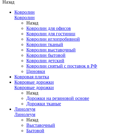
Назад
Ковролин
Ковролин
Назад
Ковролин для офисов
Ковролин для гостиниц
Ковролин иглопробивной
Ковролин тканый
Ковролин выставочный
Ковролин бытовой
Ковролин детский
Ковролин снятый с поставок в РФ
Циновки
Ковровая плитка
Ковровые дорожки
Ковровые дорожки
Назад
Дорожки на резиновой основе
Дорожки тканые
Линолеум
Линолеум
Назад
Выставочный
Бытовой