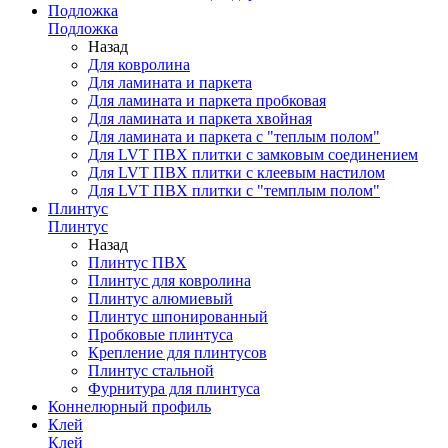
Подложка
Подложка
Назад
Для ковролина
Для ламината и паркета
Для ламината и паркета пробковая
Для ламината и паркета хвойная
Для ламината и паркета с "теплым полом"
Для LVT ПВХ плитки с замковым соединением
Для LVT ПВХ плитки с клеевым настилом
Для LVT ПВХ плитки с "темплым полом"
Плинтус
Плинтус
Назад
Плинтус ПВХ
Плинтус для ковролина
Плинтус алюмиевый
Плинтус шпонированный
Пробковые плинтуса
Крепление для плинтусов
Плинтус стальной
Фурнитура для плинтуса
Коннелюрный профиль
Клей
Клей