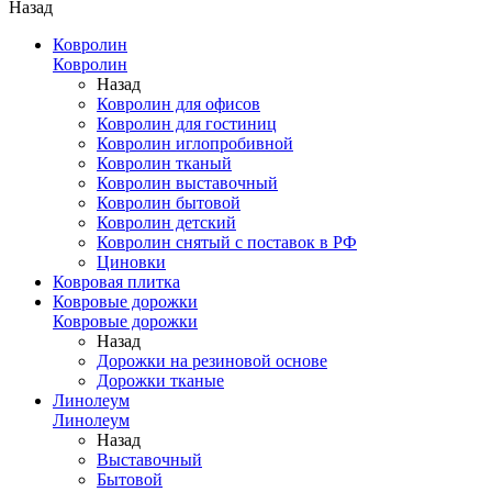
Назад
Ковролин
Ковролин
Назад
Ковролин для офисов
Ковролин для гостиниц
Ковролин иглопробивной
Ковролин тканый
Ковролин выставочный
Ковролин бытовой
Ковролин детский
Ковролин снятый с поставок в РФ
Циновки
Ковровая плитка
Ковровые дорожки
Ковровые дорожки
Назад
Дорожки на резиновой основе
Дорожки тканые
Линолеум
Линолеум
Назад
Выставочный
Бытовой