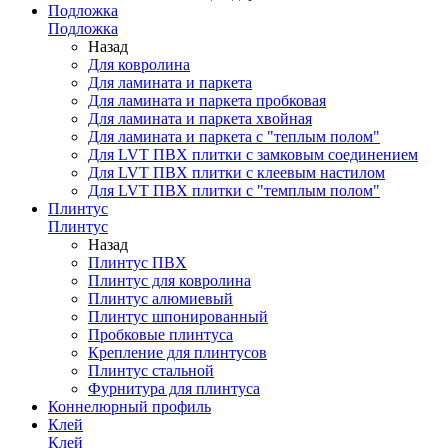
Подложка
Подложка
Назад
Для ковролина
Для ламината и паркета
Для ламината и паркета пробковая
Для ламината и паркета хвойная
Для ламината и паркета с "теплым полом"
Для LVT ПВХ плитки с замковым соединением
Для LVT ПВХ плитки с клеевым настилом
Для LVT ПВХ плитки с "темплым полом"
Плинтус
Плинтус
Назад
Плинтус ПВХ
Плинтус для ковролина
Плинтус алюмиевый
Плинтус шпонированный
Пробковые плинтуса
Крепление для плинтусов
Плинтус стальной
Фурнитура для плинтуса
Коннелюрный профиль
Клей
Клей