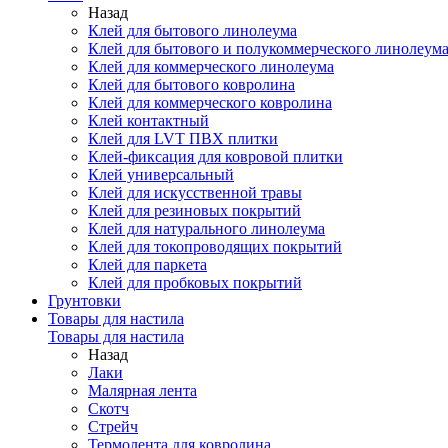
Назад
Клей для бытового линолеума
Клей для бытового и полукоммерческого линолеум
Клей для коммерческого линолеума
Клей для бытового ковролина
Клей для коммерческого ковролина
Клей контактный
Клей для LVT ПВХ плитки
Клей-фиксация для ковровой плитки
Клей универсальный
Клей для искусственной травы
Клей для резиновых покрытий
Клей для натурального линолеума
Клей для токопроводящих покрытий
Клей для паркета
Клей для пробковых покрытий
Грунтовки
Товары для настила
Товары для настила
Назад
Лаки
Малярная лента
Скотч
Стрейч
Термолента для ковролина