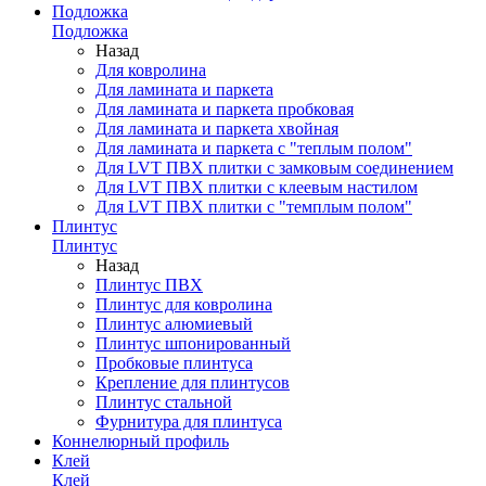
Подложка
Подложка
Назад
Для ковролина
Для ламината и паркета
Для ламината и паркета пробковая
Для ламината и паркета хвойная
Для ламината и паркета с "теплым полом"
Для LVT ПВХ плитки с замковым соединением
Для LVT ПВХ плитки с клеевым настилом
Для LVT ПВХ плитки с "темплым полом"
Плинтус
Плинтус
Назад
Плинтус ПВХ
Плинтус для ковролина
Плинтус алюмиевый
Плинтус шпонированный
Пробковые плинтуса
Крепление для плинтусов
Плинтус стальной
Фурнитура для плинтуса
Коннелюрный профиль
Клей
Клей