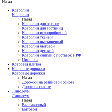
Назад
Ковролин
Ковролин
Назад
Ковролин для офисов
Ковролин для гостиниц
Ковролин иглопробивной
Ковролин тканый
Ковролин выставочный
Ковролин бытовой
Ковролин детский
Ковролин снятый с поставок в РФ
Циновки
Ковровая плитка
Ковровые дорожки
Ковровые дорожки
Назад
Дорожки на резиновой основе
Дорожки тканые
Линолеум
Линолеум
Назад
Выставочный
Бытовой