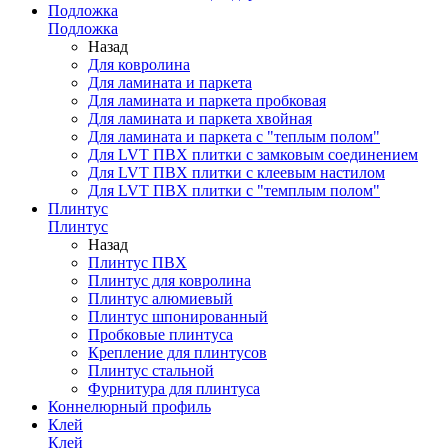
Подложка
Подложка
Назад
Для ковролина
Для ламината и паркета
Для ламината и паркета пробковая
Для ламината и паркета хвойная
Для ламината и паркета с "теплым полом"
Для LVT ПВХ плитки с замковым соединением
Для LVT ПВХ плитки с клеевым настилом
Для LVT ПВХ плитки с "темплым полом"
Плинтус
Плинтус
Назад
Плинтус ПВХ
Плинтус для ковролина
Плинтус алюмиевый
Плинтус шпонированный
Пробковые плинтуса
Крепление для плинтусов
Плинтус стальной
Фурнитура для плинтуса
Коннелюрный профиль
Клей
Клей