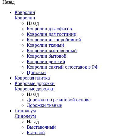
Назад
Ковролин
Ковролин
Назад
Ковролин для офисов
Ковролин для гостиниц
Ковролин иглопробивной
Ковролин тканый
Ковролин выставочный
Ковролин бытовой
Ковролин детский
Ковролин снятый с поставок в РФ
Циновки
Ковровая плитка
Ковровые дорожки
Ковровые дорожки
Назад
Дорожки на резиновой основе
Дорожки тканые
Линолеум
Линолеум
Назад
Выставочный
Бытовой