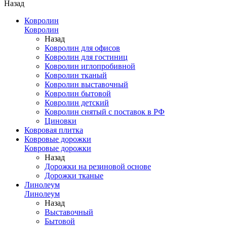
Назад
Ковролин
Ковролин
Назад
Ковролин для офисов
Ковролин для гостиниц
Ковролин иглопробивной
Ковролин тканый
Ковролин выставочный
Ковролин бытовой
Ковролин детский
Ковролин снятый с поставок в РФ
Циновки
Ковровая плитка
Ковровые дорожки
Ковровые дорожки
Назад
Дорожки на резиновой основе
Дорожки тканые
Линолеум
Линолеум
Назад
Выставочный
Бытовой