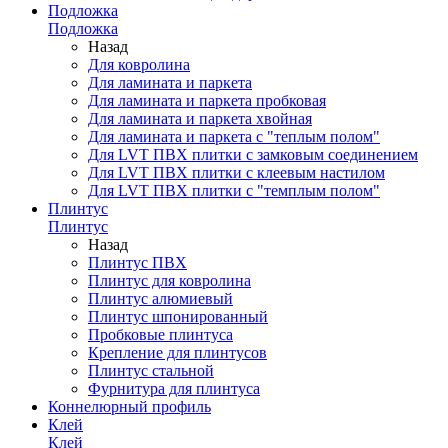
Подложка
Подложка
Назад
Для ковролина
Для ламината и паркета
Для ламината и паркета пробковая
Для ламината и паркета хвойная
Для ламината и паркета с "теплым полом"
Для LVT ПВХ плитки с замковым соединением
Для LVT ПВХ плитки с клеевым настилом
Для LVT ПВХ плитки с "темплым полом"
Плинтус
Плинтус
Назад
Плинтус ПВХ
Плинтус для ковролина
Плинтус алюмиевый
Плинтус шпонированный
Пробковые плинтуса
Крепление для плинтусов
Плинтус стальной
Фурнитура для плинтуса
Коннелюрный профиль
Клей
Клей