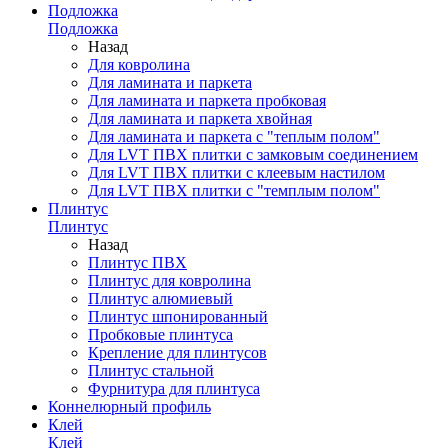
Подложка
Подложка
Назад
Для ковролина
Для ламината и паркета
Для ламината и паркета пробковая
Для ламината и паркета хвойная
Для ламината и паркета с "теплым полом"
Для LVT ПВХ плитки с замковым соединением
Для LVT ПВХ плитки с клеевым настилом
Для LVT ПВХ плитки с "темплым полом"
Плинтус
Плинтус
Назад
Плинтус ПВХ
Плинтус для ковролина
Плинтус алюмиевый
Плинтус шпонированный
Пробковые плинтуса
Крепление для плинтусов
Плинтус стальной
Фурнитура для плинтуса
Коннелюрный профиль
Клей
Клей