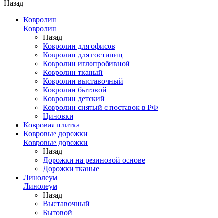
Назад
Ковролин
Ковролин
Назад
Ковролин для офисов
Ковролин для гостиниц
Ковролин иглопробивной
Ковролин тканый
Ковролин выставочный
Ковролин бытовой
Ковролин детский
Ковролин снятый с поставок в РФ
Циновки
Ковровая плитка
Ковровые дорожки
Ковровые дорожки
Назад
Дорожки на резиновой основе
Дорожки тканые
Линолеум
Линолеум
Назад
Выставочный
Бытовой