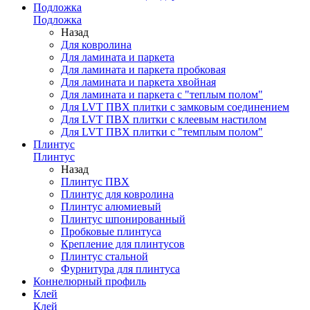
Подложка
Подложка
Назад
Для ковролина
Для ламината и паркета
Для ламината и паркета пробковая
Для ламината и паркета хвойная
Для ламината и паркета с "теплым полом"
Для LVT ПВХ плитки с замковым соединением
Для LVT ПВХ плитки с клеевым настилом
Для LVT ПВХ плитки с "темплым полом"
Плинтус
Плинтус
Назад
Плинтус ПВХ
Плинтус для ковролина
Плинтус алюмиевый
Плинтус шпонированный
Пробковые плинтуса
Крепление для плинтусов
Плинтус стальной
Фурнитура для плинтуса
Коннелюрный профиль
Клей
Клей