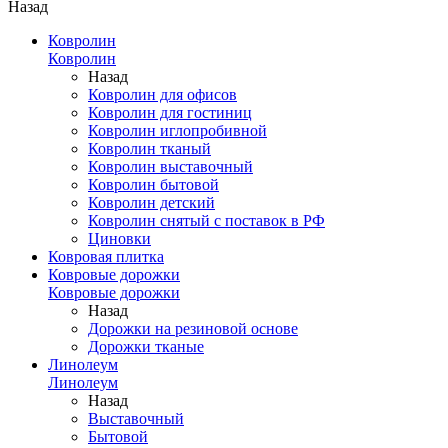
Назад
Ковролин
Ковролин
Назад
Ковролин для офисов
Ковролин для гостиниц
Ковролин иглопробивной
Ковролин тканый
Ковролин выставочный
Ковролин бытовой
Ковролин детский
Ковролин снятый с поставок в РФ
Циновки
Ковровая плитка
Ковровые дорожки
Ковровые дорожки
Назад
Дорожки на резиновой основе
Дорожки тканые
Линолеум
Линолеум
Назад
Выставочный
Бытовой