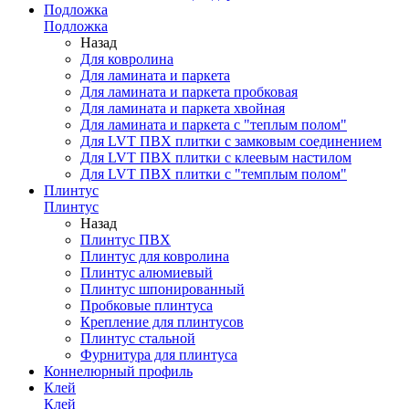
Подложка
Подложка
Назад
Для ковролина
Для ламината и паркета
Для ламината и паркета пробковая
Для ламината и паркета хвойная
Для ламината и паркета с "теплым полом"
Для LVT ПВХ плитки с замковым соединением
Для LVT ПВХ плитки с клеевым настилом
Для LVT ПВХ плитки с "темплым полом"
Плинтус
Плинтус
Назад
Плинтус ПВХ
Плинтус для ковролина
Плинтус алюмиевый
Плинтус шпонированный
Пробковые плинтуса
Крепление для плинтусов
Плинтус стальной
Фурнитура для плинтуса
Коннелюрный профиль
Клей
Клей