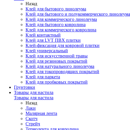
Назад
Клей для бытового линолеума
Клей для бытового и полукоммерческого линолеум
Клей для коммерческого линолеума
Клей для бытового ковролина
Клей для коммерческого ковролина
Клей контактный
Клей для LVT ПВХ плитки
Клей-фиксация для ковровой плитки
Клей универсальный
Клей для искусственной травы
Клей для резиновых покрытий
Клей для натурального линолеума
Клей для токопроводящих покрытий
Клей для паркета
Клей для пробковых покрытий
Грунтовки
Товары для настила
Товары для настила
Назад
Лаки
Малярная лента
Скотч
Стрейч
Термолента для ковролина