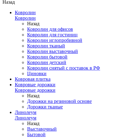
Назад
Ковролин
Ковролин
Назад
Ковролин для офисов
Ковролин для гостиниц
Ковролин иглопробивной
Ковролин тканый
Ковролин выставочный
Ковролин бытовой
Ковролин детский
Ковролин снятый с поставок в РФ
Циновки
Ковровая плитка
Ковровые дорожки
Ковровые дорожки
Назад
Дорожки на резиновой основе
Дорожки тканые
Линолеум
Линолеум
Назад
Выставочный
Бытовой