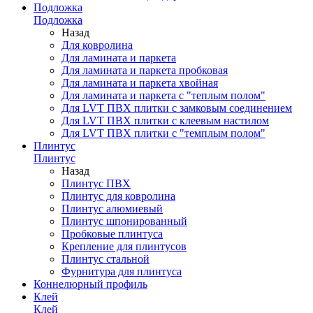
Подложка
Подложка
Назад
Для ковролина
Для ламината и паркета
Для ламината и паркета пробковая
Для ламината и паркета хвойная
Для ламината и паркета с "теплым полом"
Для LVT ПВХ плитки с замковым соединением
Для LVT ПВХ плитки с клеевым настилом
Для LVT ПВХ плитки с "темплым полом"
Плинтус
Плинтус
Назад
Плинтус ПВХ
Плинтус для ковролина
Плинтус алюмиевый
Плинтус шпонированный
Пробковые плинтуса
Крепление для плинтусов
Плинтус стальной
Фурнитура для плинтуса
Коннелюрный профиль
Клей
Клей