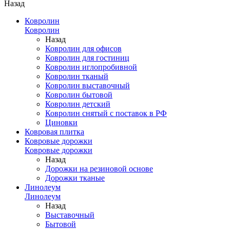
Назад
Ковролин
Ковролин
Назад
Ковролин для офисов
Ковролин для гостиниц
Ковролин иглопробивной
Ковролин тканый
Ковролин выставочный
Ковролин бытовой
Ковролин детский
Ковролин снятый с поставок в РФ
Циновки
Ковровая плитка
Ковровые дорожки
Ковровые дорожки
Назад
Дорожки на резиновой основе
Дорожки тканые
Линолеум
Линолеум
Назад
Выставочный
Бытовой