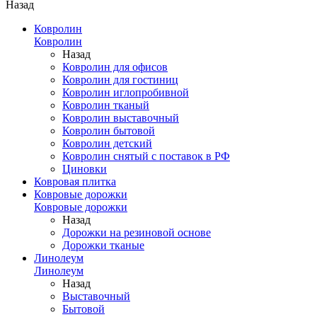
Назад
Ковролин
Ковролин
Назад
Ковролин для офисов
Ковролин для гостиниц
Ковролин иглопробивной
Ковролин тканый
Ковролин выставочный
Ковролин бытовой
Ковролин детский
Ковролин снятый с поставок в РФ
Циновки
Ковровая плитка
Ковровые дорожки
Ковровые дорожки
Назад
Дорожки на резиновой основе
Дорожки тканые
Линолеум
Линолеум
Назад
Выставочный
Бытовой