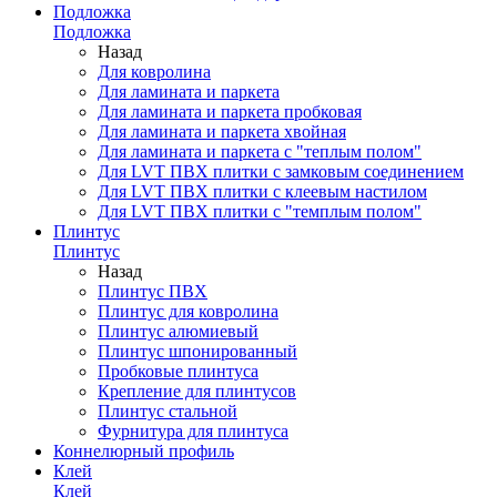
Подложка
Подложка
Назад
Для ковролина
Для ламината и паркета
Для ламината и паркета пробковая
Для ламината и паркета хвойная
Для ламината и паркета с "теплым полом"
Для LVT ПВХ плитки с замковым соединением
Для LVT ПВХ плитки с клеевым настилом
Для LVT ПВХ плитки с "темплым полом"
Плинтус
Плинтус
Назад
Плинтус ПВХ
Плинтус для ковролина
Плинтус алюмиевый
Плинтус шпонированный
Пробковые плинтуса
Крепление для плинтусов
Плинтус стальной
Фурнитура для плинтуса
Коннелюрный профиль
Клей
Клей