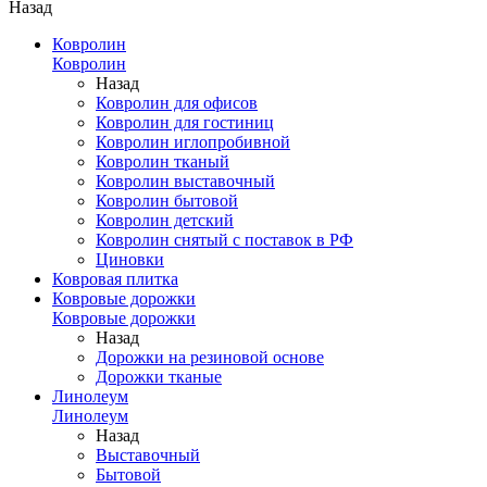
Назад
Ковролин
Ковролин
Назад
Ковролин для офисов
Ковролин для гостиниц
Ковролин иглопробивной
Ковролин тканый
Ковролин выставочный
Ковролин бытовой
Ковролин детский
Ковролин снятый с поставок в РФ
Циновки
Ковровая плитка
Ковровые дорожки
Ковровые дорожки
Назад
Дорожки на резиновой основе
Дорожки тканые
Линолеум
Линолеум
Назад
Выставочный
Бытовой