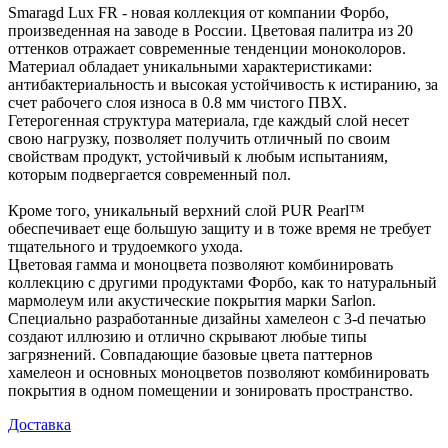
Smaragd Lux FR - новая коллекция от компании Форбо,
произведенная на заводе в России. Цветовая палитра из 20
оттенков отражает современные тенденции моноколоров.
Материал обладает уникальными характеристиками:
антибактериальность и высокая устойчивость к истиранию, за
счет рабочего слоя износа в 0.8 мм чистого ПВХ.
Гетерогенная структура материала, где каждый слой несет
свою нагрузку, позволяет получить отличный по своим
свойствам продукт, устойчивый к любым испытаниям,
которым подвергается современный пол.
Кроме того, уникальный верхний слой PUR Pearl™
обеспечивает еще большую защиту и в тоже время не требует
тщательного и трудоемкого ухода.
Цветовая гамма и моноцвета позволяют комбинировать
коллекцию с другими продуктами Форбо, как то натуральный
мармолеум или акустические покрытия марки Sarlon.
Специально разработанные дизайны хамелеон с 3-d печатью
создают иллюзию и отлично скрывают любые типы
загрязнений. Совпадающие базовые цвета паттернов
хамелеон и основных моноцветов позволяют комбинировать
покрытия в одном помещении и зонировать пространство.
Доставка