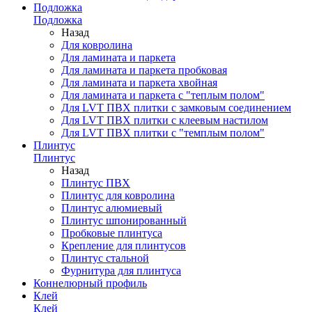
Подложка
Подложка
Назад
Для ковролина
Для ламината и паркета
Для ламината и паркета пробковая
Для ламината и паркета хвойная
Для ламината и паркета с "теплым полом"
Для LVT ПВХ плитки с замковым соединением
Для LVT ПВХ плитки с клеевым настилом
Для LVT ПВХ плитки с "темплым полом"
Плинтус
Плинтус
Назад
Плинтус ПВХ
Плинтус для ковролина
Плинтус алюмиевый
Плинтус шпонированный
Пробковые плинтуса
Крепление для плинтусов
Плинтус стальной
Фурнитура для плинтуса
Коннелюрный профиль
Клей
Клей