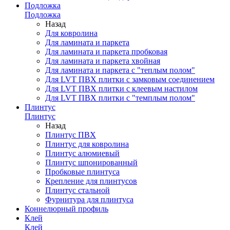
Подложка
Подложка
Назад
Для ковролина
Для ламината и паркета
Для ламината и паркета пробковая
Для ламината и паркета хвойная
Для ламината и паркета с "теплым полом"
Для LVT ПВХ плитки с замковым соединением
Для LVT ПВХ плитки с клеевым настилом
Для LVT ПВХ плитки с "темплым полом"
Плинтус
Плинтус
Назад
Плинтус ПВХ
Плинтус для ковролина
Плинтус алюмиевый
Плинтус шпонированный
Пробковые плинтуса
Крепление для плинтусов
Плинтус стальной
Фурнитура для плинтуса
Коннелюрный профиль
Клей
Клей