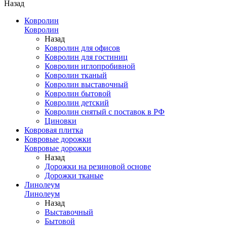
Назад
Ковролин
Ковролин
Назад
Ковролин для офисов
Ковролин для гостиниц
Ковролин иглопробивной
Ковролин тканый
Ковролин выставочный
Ковролин бытовой
Ковролин детский
Ковролин снятый с поставок в РФ
Циновки
Ковровая плитка
Ковровые дорожки
Ковровые дорожки
Назад
Дорожки на резиновой основе
Дорожки тканые
Линолеум
Линолеум
Назад
Выставочный
Бытовой