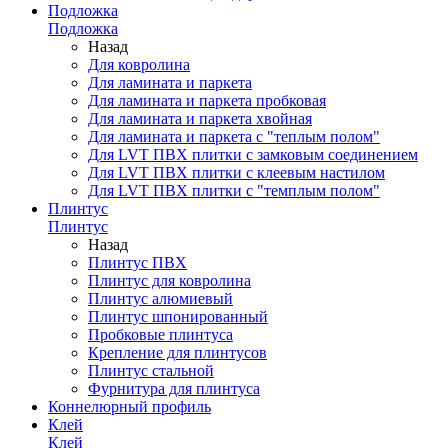
Подложка
Подложка
Назад
Для ковролина
Для ламината и паркета
Для ламината и паркета пробковая
Для ламината и паркета хвойная
Для ламината и паркета с "теплым полом"
Для LVT ПВХ плитки с замковым соединением
Для LVT ПВХ плитки с клеевым настилом
Для LVT ПВХ плитки с "темплым полом"
Плинтус
Плинтус
Назад
Плинтус ПВХ
Плинтус для ковролина
Плинтус алюмиевый
Плинтус шпонированный
Пробковые плинтуса
Крепление для плинтусов
Плинтус стальной
Фурнитура для плинтуса
Коннелюрный профиль
Клей
Клей