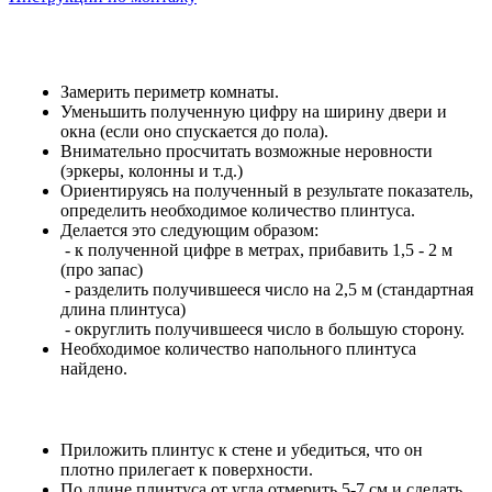
Замерить периметр комнаты.
Уменьшить полученную цифру на ширину двери и
окна (если оно спускается до пола).
Внимательно просчитать возможные неровности
(эркеры, колонны и т.д.)
Ориентируясь на полученный в результате показатель,
определить необходимое количество плинтуса.
Делается это следующим образом:
- к полученной цифре в метрах, прибавить 1,5 - 2 м
(про запас)
- разделить получившееся число на 2,5 м (стандартная
длина плинтуса)
- округлить получившееся число в большую сторону.
Необходимое количество напольного плинтуса
найдено.
Приложить плинтус к стене и убедиться, что он
плотно прилегает к поверхности.
По длине плинтуса от угла отмерить 5-7 см и сделать