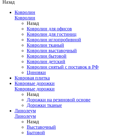
Назад
Ковролин
Ковролин
Назад
Ковролин для офисов
Ковролин для гостиниц
Ковролин иглопробивной
Ковролин тканый
Ковролин выставочный
Ковролин бытовой
Ковролин детский
Ковролин снятый с поставок в РФ
Циновки
Ковровая плитка
Ковровые дорожки
Ковровые дорожки
Назад
Дорожки на резиновой основе
Дорожки тканые
Линолеум
Линолеум
Назад
Выставочный
Бытовой